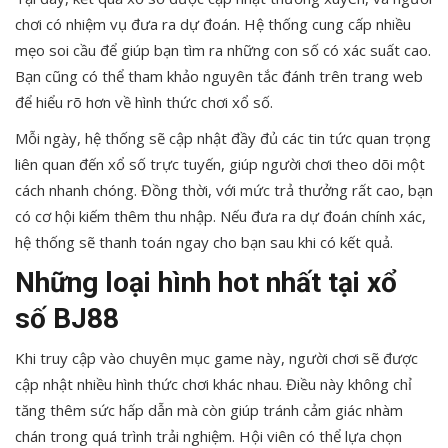
chơi có nhiệm vụ đưa ra dự đoán. Hệ thống cung cấp nhiều
mẹo soi cầu để giúp bạn tìm ra những con số có xác suất cao.
Bạn cũng có thể tham khảo nguyên tắc đánh trên trang web
để hiểu rõ hơn về hình thức chơi xổ số.
Mỗi ngày, hệ thống sẽ cập nhật đầy đủ các tin tức quan trọng
liên quan đến xổ số trực tuyến, giúp người chơi theo dõi một
cách nhanh chóng. Đồng thời, với mức trả thưởng rất cao, bạn
có cơ hội kiếm thêm thu nhập. Nếu đưa ra dự đoán chính xác,
hệ thống sẽ thanh toán ngay cho bạn sau khi có kết quả.
Những loại hình hot nhất tại xổ
số BJ88
Khi truy cập vào chuyên mục game này, người chơi sẽ được
cập nhật nhiều hình thức chơi khác nhau. Điều này không chỉ
tăng thêm sức hấp dẫn mà còn giúp tránh cảm giác nhàm
chán trong quá trình trải nghiệm. Hội viên có thể lựa chọn