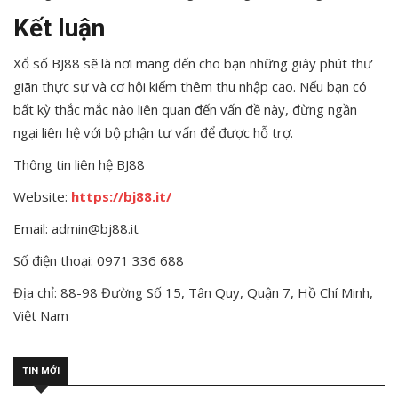
Kết luận
Xổ số BJ88 sẽ là nơi mang đến cho bạn những giây phút thư
giãn thực sự và cơ hội kiếm thêm thu nhập cao. Nếu bạn có
bất kỳ thắc mắc nào liên quan đến vấn đề này, đừng ngần
ngại liên hệ với bộ phận tư vấn để được hỗ trợ.
Thông tin liên hệ BJ88
Website:
https://bj88.it/
Email:
admin@bj88.it
Số điện thoại: 0971 336 688
Địa chỉ: 88-98 Đường Số 15, Tân Quy, Quận 7, Hồ Chí Minh,
Việt Nam
TIN MỚI