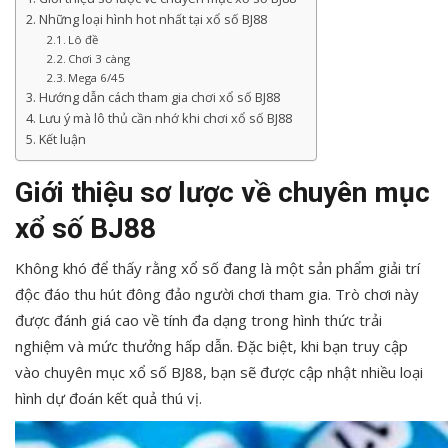
Những loại hình hot nhất tại xổ số BJ88
Lô đề
Chơi 3 càng
Mega 6/45
Hướng dẫn cách tham gia chơi xổ số BJ88
Lưu ý mà lô thủ cần nhớ khi chơi xổ số BJ88
Kết luận
Giới thiệu sơ lược về chuyên mục
xổ số BJ88
Không khó để thấy rằng xổ số đang là một sản phẩm giải trí
độc đáo thu hút đông đảo người chơi tham gia. Trò chơi này
được đánh giá cao về tính đa dạng trong hình thức trải
nghiệm và mức thưởng hấp dẫn. Đặc biệt, khi bạn truy cập
vào chuyên mục xổ số BJ88, bạn sẽ được cập nhật nhiều loại
hình dự đoán kết quả thú vị.