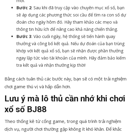
mới.
Bước 2
: Sau khi đã truy cập vào chuyên mục xổ số, bạn
sẽ áp dụng các phương thức soi cầu để tìm ra con số dự
đoán cho ngày hôm đó. Hãy tham khảo các mẹo và
thông tin hữu ích để nâng cao khả năng chiến thắng.
Bước 3
: Vào cuối ngày, hệ thống sẽ tiến hành quay
thưởng và công bố kết quả. Nếu dự đoán của bạn trùng
khớp với kết quả xổ số, bạn sẽ nhận được phần thưởng
ngay lập tức vào tài khoản của mình. Hãy đảm bảo kiểm
tra kết quả và nhận thưởng kịp thời!
Bằng cách tuân thủ các bước này, bạn sẽ có một trải nghiệm
chơi game thú vị và hấp dẫn hơn.
Lưu ý mà lô thủ cần nhớ khi chơi
xổ số BJ88
Theo thống kê từ cổng game, trong quá trình trải nghiệm
dịch vụ, người chơi thường gặp không ít khó khăn. Để khắc