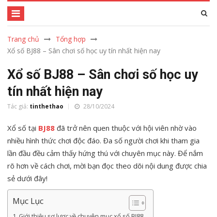
Trang chủ
Tổng hợp
Xổ số BJ88 – Sân chơi số học uy tín nhất hiện nay
Xổ số BJ88 – Sân chơi số học uy
tín nhất hiện nay
Tác giả:
tinthethao
28/10/2024
Xổ số tại
BJ88
đã trở nên quen thuộc với hội viên nhờ vào
nhiều hình thức chơi độc đáo. Đa số người chơi khi tham gia
lần đầu đều cảm thấy hứng thú với chuyên mục này. Để nắm
rõ hơn về cách chơi, mời bạn đọc theo dõi nội dung được chia
sẻ dưới đây!
Mục Lục
Giới thiệu sơ lược về chuyên mục xổ số BJ88