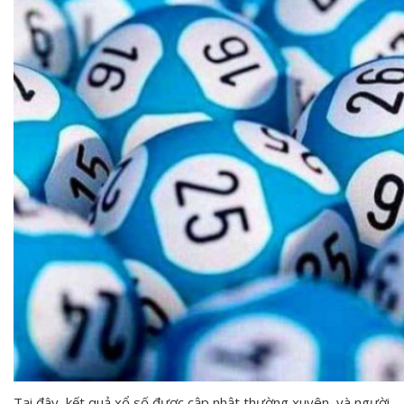
Tại đây, kết quả xổ số được cập nhật thường xuyên, và người