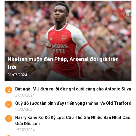
Nketiah muốn đến Pháp, Arsenal đòi giá trên
trời
31/07/2024
Bất ngờ: MU đưa ra lời đề nghị cuối cùng cho Antonio Silva
2
27/07/2024
Quỷ đỏ rước tân binh đầy triển vọng thứ hai về Old Trafford
3
19/07/2024
Harry Kane Xô Đổ Kỷ Lục: Cầu Thủ Ghi Nhiều Bàn Nhất Các
4
Giải Đấu Lớn
15/07/2024