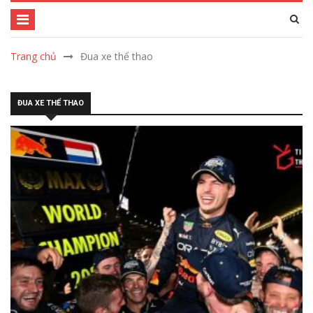
Trang chủ
Đua xe thể thao
ĐUA XE THỂ THAO