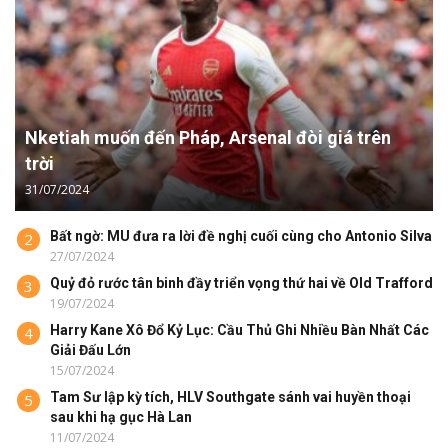
Nketiah muốn đến Pháp, Arsenal đòi giá trên
trời
31/07/2024
Bất ngờ: MU đưa ra lời đề nghị cuối cùng cho Antonio Silva
2
27/07/2024
Quỷ đỏ rước tân binh đầy triển vọng thứ hai về Old Trafford
3
19/07/2024
Harry Kane Xô Đổ Kỷ Lục: Cầu Thủ Ghi Nhiều Bàn Nhất Các
4
Giải Đấu Lớn
15/07/2024
Tam Sư lập kỳ tích, HLV Southgate sánh vai huyền thoại
5
sau khi hạ gục Hà Lan
11/07/2024