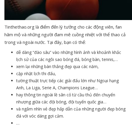
Tinthethao.org là điểm đến lý tưởng cho các động viên, fan
hâm mộ và những người đam mê cuồng nhiệt với thể thao cả
trong và ngoài nước. Tại đây, bạn có thể:
dễ dàng “đào sâu” vào những hình ảnh và khoảnh khắc
lịch sử của các ngôi sao bóng đá, bóng bàn, tennis,…
xem lại những bàn thắng đẹp qua các năm,
cập nhật lịch thi đấu,
tường thuật trực tiếp các giải đấu lớn như Ngoại hạng
Anh, La Liga, Serie A, Champions League…
hay thông tin ngoài lề sân cỏ từ cầu thủ đến chuyển
nhượng giữa các đội bóng, đội tuyển quốc gia…
và ngắm nhìn vẻ đẹp hấp dẫn của những người đẹp bóng
đá với vóc dáng gợi cảm.
…