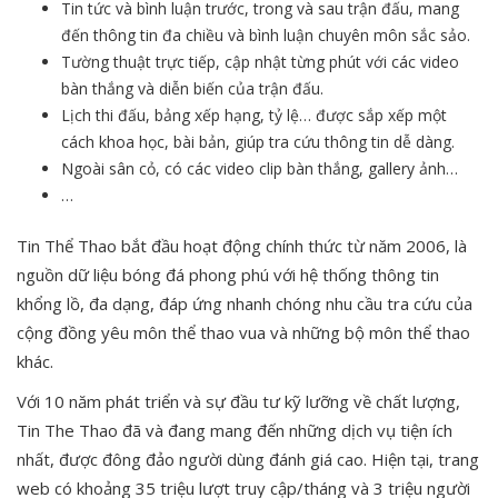
Tin tức và bình luận trước, trong và sau trận đấu, mang
đến thông tin đa chiều và bình luận chuyên môn sắc sảo.
Tường thuật trực tiếp, cập nhật từng phút với các video
bàn thắng và diễn biến của trận đấu.
Lịch thi đấu, bảng xếp hạng, tỷ lệ… được sắp xếp một
cách khoa học, bài bản, giúp tra cứu thông tin dễ dàng.
Ngoài sân cỏ, có các video clip bàn thắng, gallery ảnh…
…
Tin Thể Thao bắt đầu hoạt động chính thức từ năm 2006, là
nguồn dữ liệu bóng đá phong phú với hệ thống thông tin
khổng lồ, đa dạng, đáp ứng nhanh chóng nhu cầu tra cứu của
cộng đồng yêu môn thể thao vua và những bộ môn thể thao
khác.
Với 10 năm phát triển và sự đầu tư kỹ lưỡng về chất lượng,
Tin The Thao đã và đang mang đến những dịch vụ tiện ích
nhất, được đông đảo người dùng đánh giá cao. Hiện tại, trang
web có khoảng 35 triệu lượt truy cập/tháng và 3 triệu người