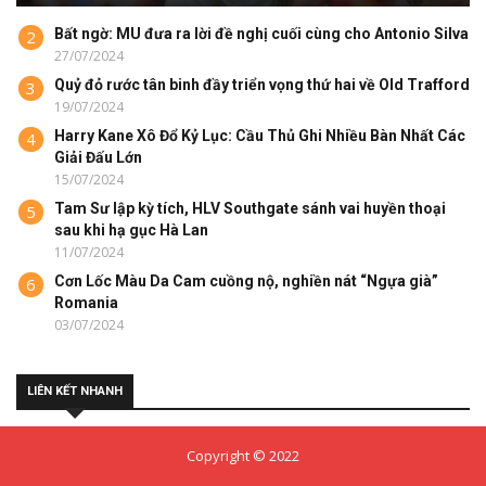
Bất ngờ: MU đưa ra lời đề nghị cuối cùng cho Antonio Silva
2
27/07/2024
Quỷ đỏ rước tân binh đầy triển vọng thứ hai về Old Trafford
3
19/07/2024
Harry Kane Xô Đổ Kỷ Lục: Cầu Thủ Ghi Nhiều Bàn Nhất Các
4
Giải Đấu Lớn
15/07/2024
Tam Sư lập kỳ tích, HLV Southgate sánh vai huyền thoại
5
sau khi hạ gục Hà Lan
11/07/2024
Cơn Lốc Màu Da Cam cuồng nộ, nghiền nát “Ngựa già”
6
Romania
03/07/2024
LIÊN KẾT NHANH
Copyright © 2022