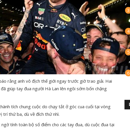
3
4
5
6
o rằng anh vô địch thế giới ngay trước giờ trao giải. Hai
úc đã giúp tay đua người Hà Lan lên ngôi sớm bốn chặng
thành tích chung cuộc do chạy tắt ở góc cua cuối tại vòng
trí thứ ba, dù về đích thứ nhì.
ất ngờ tính toàn bộ số điểm cho các tay đua, dù cuộc đua tại