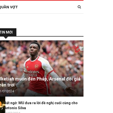
QUẦN VỢT
TIN MỚI
ketiah muốn đến Pháp, Arsenal đòi giá
rên trời
1/07/2024
Bất ngờ: MU đưa ra lời đề nghị cuối cùng cho
Antonio Silva