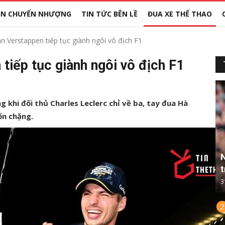
IN CHUYỂN NHƯỢNG
TIN TỨC BÊN LỀ
ĐUA XE THỂ THAO
n Verstappen tiếp tục giành ngôi vô địch F1
tiếp tục giành ngôi vô địch F1
 khi đối thủ Charles Leclerc chỉ về ba, tay đua Hà
ốn chặng.
N
t
3
2