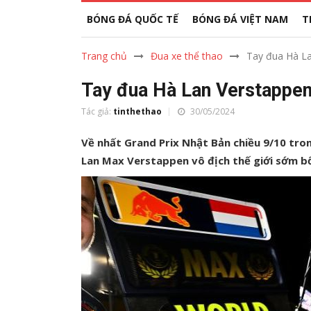
BÓNG ĐÁ QUỐC TẾ
BÓNG ĐÁ VIỆT NAM
T
Trang chủ
Đua xe thể thao
Tay đua Hà La
Tay đua Hà Lan Verstappen 
Tác giả:
tinthethao
30/05/2024
Về nhất Grand Prix Nhật Bản chiều 9/10 trong
Lan Max Verstappen vô địch thế giới sớm b