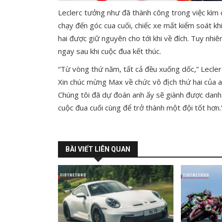
Leclerc tưởng như đã thành công trong việc kìm c
chạy đến góc cua cuối, chiếc xe mất kiểm soát khiế
hai được giữ nguyên cho tới khi về đích. Tuy nhiên
ngay sau khi cuộc đua kết thúc.
“Từ vòng thứ năm, tất cả đều xuống dốc,” Leclerc
Xin chúc mừng Max về chức vô địch thứ hai của an
Chúng tôi đã dự đoán anh ấy sẽ giành được danh 
cuộc đua cuối cùng để trở thành một đội tốt hơn.
BÀI VIẾT LIÊN QUAN