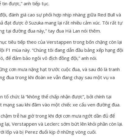
tin được,” anh tiếp tục.
ội, đánh giá cao sự phối hợp nhịp nhàng giữa Red Bull và
 đạt được ở Suzuka mang lại rất nhiều cảm xúc. Tôi rất tự
ng tại đường đua này,” tay đua Hà Lan nói thêm.
mục tiêu tiếp theo của Verstappen trong bốn chặng còn lại
 đội F1 mùa này. “Chúng tôi đang dẫn đầu bảng xếp hạng đội
ó, để đảm bảo ngôi vô địch đồng đội,” anh nói.
ững cơn mưa nặng hạt trước cuộc đua, và sau đó là tranh
ường đua trong khi đoàn xe vẫn đang chạy sau một vụ va
n tổ chức là “không thể chấp nhận được”, bởi chính tại
iệt mạng sau khi đâm vào một chiếc xe cẩu ven đường đua.
 chậm trễ hai giờ trong khi đợi cơn mưa ngớt dần đủ để
g lại, Verstappen và Leclerc sớm bứt lên khỏi phần còn lại.
ới lốp và bị Perez đuổi kịp ở những vòng cuối.