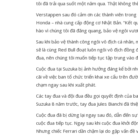
tôi đã trải qua suốt một năm qua. Thật không thể 
Verstappen sau đó cảm ơn các thành viên trong đ
Honda – nhà cung cấp động cơ Nhật Bản. “Kết quả
hào vì chúng tôi đã đăng quang, bảo vệ ngôi vươ
Sau khi bảo vệ thành công ngôi vô địch cá nhân, 
sẽ là cùng Red Bull đoạt luôn ngôi vô địch đồng
đua, nên chúng tôi muốn tiếp tục tập trung vào đ
Cuộc đua tại Suzuka bị ảnh hưởng đáng kể bởi nh
cãi về việc ban tổ chức triển khai xe cẩu trên đ
chạm ngay sau khi xuất phát.
Các tay đua và đội đua đều gọi quyết định của ba
Suzuka 8 năm trước, tay đua Jules Bianchi đã th
Cuộc đua đã bị dừng lại ngay sau đó, dẫn đến sự
cuộc đua tiếp tục. Ngay sau khi cuộc đua khởi độn
Nhưng chiếc Ferrari dần chậm lại do gặp vấn đề v