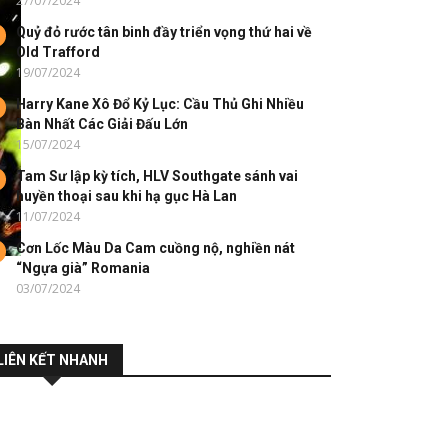
27/07/2024
Quỷ đỏ rước tân binh đầy triển vọng thứ hai về
Old Trafford
19/07/2024
Harry Kane Xô Đổ Kỷ Lục: Cầu Thủ Ghi Nhiều
Bàn Nhất Các Giải Đấu Lớn
15/07/2024
Tam Sư lập kỳ tích, HLV Southgate sánh vai
huyền thoại sau khi hạ gục Hà Lan
11/07/2024
Cơn Lốc Màu Da Cam cuồng nộ, nghiền nát
“Ngựa già” Romania
03/07/2024
LIÊN KẾT NHANH