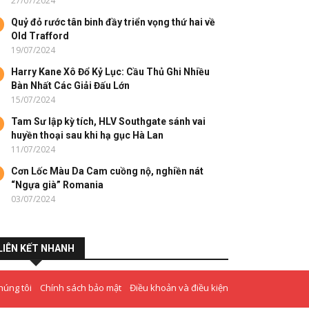
27/07/2024
Quỷ đỏ rước tân binh đầy triển vọng thứ hai về
Old Trafford
19/07/2024
Harry Kane Xô Đổ Kỷ Lục: Cầu Thủ Ghi Nhiều
Bàn Nhất Các Giải Đấu Lớn
15/07/2024
Tam Sư lập kỳ tích, HLV Southgate sánh vai
huyền thoại sau khi hạ gục Hà Lan
11/07/2024
Cơn Lốc Màu Da Cam cuồng nộ, nghiền nát
“Ngựa già” Romania
03/07/2024
LIÊN KẾT NHANH
húng tôi
Chính sách bảo mật
Điều khoản và điều kiện