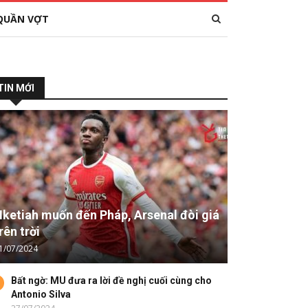
QUẦN VỢT
TIN MỚI
ketiah muốn đến Pháp, Arsenal đòi giá
rên trời
1/07/2024
Bất ngờ: MU đưa ra lời đề nghị cuối cùng cho
Antonio Silva