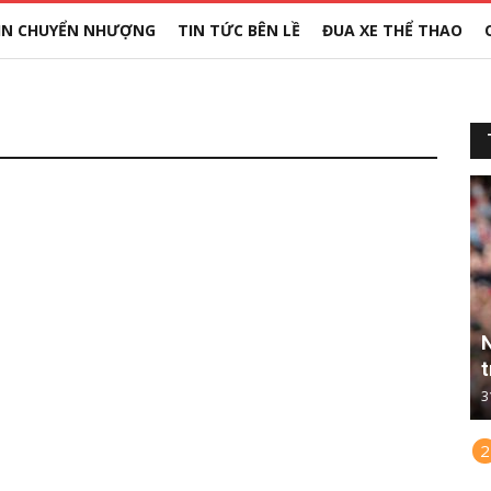
IN CHUYỂN NHƯỢNG
TIN TỨC BÊN LỀ
ĐUA XE THỂ THAO
N
t
3
2