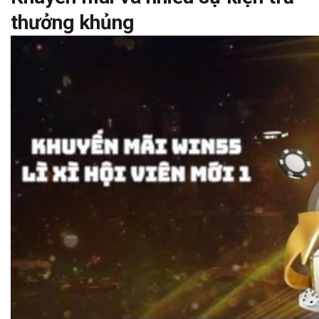
thưởng khủng