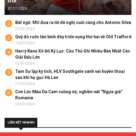
trời
31/07/2024
Bất ngờ: MU đưa ra lời đề nghị cuối cùng cho Antonio Silva
2
27/07/2024
Quỷ đỏ rước tân binh đầy triển vọng thứ hai về Old Trafford
3
19/07/2024
Harry Kane Xô Đổ Kỷ Lục: Cầu Thủ Ghi Nhiều Bàn Nhất Các
4
Giải Đấu Lớn
15/07/2024
Tam Sư lập kỳ tích, HLV Southgate sánh vai huyền thoại
5
sau khi hạ gục Hà Lan
11/07/2024
Cơn Lốc Màu Da Cam cuồng nộ, nghiền nát “Ngựa già”
6
Romania
03/07/2024
LIÊN KẾT NHANH