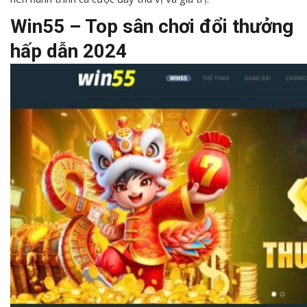
Win55 – Top sân chơi đổi thưởng
hấp dẫn 2024