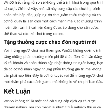
Win55 hiểu rằng rủi ro sẽ không thể tránh khỏi trong quá trình
cá cược. Chính vì vậy, nhà cái này cung cấp các chương trình
hoàn tiền hấp dẫn, giúp người chơi giảm thiểu thiệt hại và có
cơ hội quay lại sân chơi một cách mạnh mẽ. Các chương trình
hoàn tiền tại nhà cái hiện đang được áp dụng cho sân cược
thể thao và các trò chơi trong casino.
Tặng thưởng cược chào đón người mới
Với những người chơi mới tham gia, Win55 không quên dành
tặng những phần thưởng miễn phí để chào đón. Chỉ cần đăng
ký tài khoản và hoàn thành cập nhật thông tin ngân hàng, bạn
đã có cơ hội nhận ngay những phần thưởng giá trị mà không
cần phải nạp tiền. Đây là cơ hội tuyệt vời để những người chơi
mới khám phá các sảnh game mà không lo về chi phí ban đầu.
Kết Luận
Win55 không chỉ là một nhà cái cung cấp dịch vụ cá cược
chuyên nghiệp, mà còn mang lại những trải nghiệm thú vị và