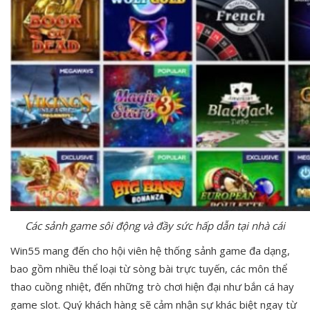
Các sảnh game sôi động và đầy sức hấp dẫn tại nhà cái
Win55 mang đến cho hội viên hệ thống sảnh game đa dạng,
bao gồm nhiều thể loại từ sòng bài trực tuyến, các môn thể
thao cuồng nhiệt, đến những trò chơi hiện đại như bắn cá hay
game slot. Quý khách hàng sẽ cảm nhận sự khác biệt ngay từ