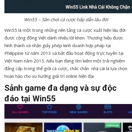
Win55 – Sân chơi cá cược hấp dẫn lâu đời
Win55 là một trong những nền tảng cá cược xuất hiện lâu đời
được cộng đồng Việt dành nhiều lời khen. Thương hiệu được
hình thành và nhận giấy phép kinh doanh hợp pháp tại
Philippine từ năm 2013 và bắt đầu hoạt động trực tuyến tại
Việt Nam năm 2015. Nếu bạn đang tìm kiếm một trải nghiệm
đẳng cấp trong thế giới cá cược, chắc chắn nhà cái là lựa chọn
hoàn hảo cho xu hướng giải trí online hiện đại.
Sảnh game đa dạng và sự độc
đáo tại Win55