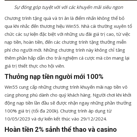
Sự đóng góp tuyệt vời với các khuyến mãi siêu ngon
Chương trình tặng quà và tri ân là điểm nhấn không thể bỏ
qua khi nhắc đến thương hiệu Win55. Nhà cái thường xuyên tổ
chức các sự kiện đặc biệt với những ưu đãi giá trị cao, từ việc
nạp tiền, hoàn tiền, đến các chương trình tặng thưởng miễn
phí cho người mới. Những chương trình này không chỉ tăng
thêm phần hấp dẫn cho trải nghiệm cá cược mà còn mang lại
giá trị thiết thực cho hội viên.
Thưởng nạp tiền người mới 100%
Win55 cung cấp những chương trình khuyến mãi nạp tiền vô
cùng phong phú dành cho quý khách hàng. Người chơi khi khởi
động nạp tiền lần đầu sẽ được nhận ngay những phần thưởng
100% giá trị (tối đa 200k). Chương trình áp dụng từ
10/05/2023 và dự kiến kết thúc vào 29/12/2024.
Hoàn tiền 2% sảnh thể thao và casino