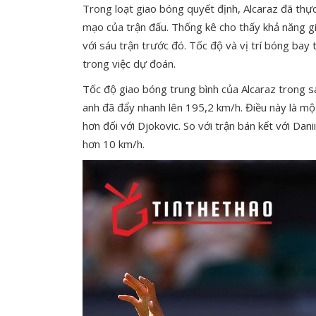
Trong loạt giao bóng quyết định, Alcaraz đã thực
mạo của trận đấu. Thống kê cho thấy khả năng gi
với sáu trận trước đó. Tốc độ và vị trí bóng bay
trong việc dự đoán.
Tốc độ giao bóng trung bình của Alcaraz trong sá
anh đã đẩy nhanh lên 195,2 km/h. Điều này là mộ
hơn đối với Djokovic. So với trận bán kết với Da
hơn 10 km/h.