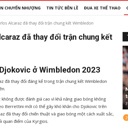
IN CHUYỂN NHƯỢNG
TIN TỨC BÊN LỀ
ĐUA XE THỂ THAO
arlos Alcaraz đã thay đổi trận chung kết Wimbledon
lcaraz đã thay đổi trận chung kết
 Djokovic ở Wimbledon 2023
raz đã thay đổi đáng kể trong trận chung kết Wimbledon
ên.
N
t
z không được đánh giá cao vì khả năng giao bóng không
3
o Berrettini mới có thể gây khó khăn cho Djokovic trên
raz đã thay đổi chiến thuật và giao bóng một cách xuất sắc,
2
ổi quan điểm của Kyrgios.