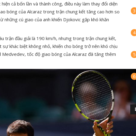
 hiện cả bốn lần và thành công, điều này làm thay đổi diện
3
ao bóng của Alcaraz trong trận chung kết tăng cao hơn so
 từ những cú giao của anh khiến Djokovic gặp khó khăn
4
u trận đầu giải là 190 km/h, nhưng trong trận chung kết,
t sự khác biệt không nhỏ, khiến cho bóng trở nên khó chịu
niil Medvedev, tốc độ giao bóng của Alcaraz đã tăng thêm
5
6