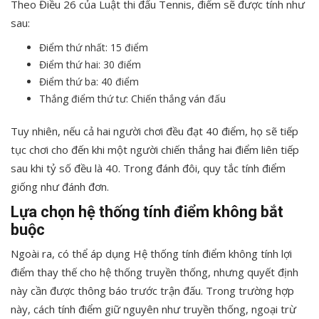
Theo Điều 26 của Luật thi đấu Tennis, điểm sẽ được tính như
sau:
Điểm thứ nhất: 15 điểm
Điểm thứ hai: 30 điểm
Điểm thứ ba: 40 điểm
Thắng điểm thứ tư: Chiến thắng ván đấu
Tuy nhiên, nếu cả hai người chơi đều đạt 40 điểm, họ sẽ tiếp
tục chơi cho đến khi một người chiến thắng hai điểm liên tiếp
sau khi tỷ số đều là 40. Trong đánh đôi, quy tắc tính điểm
giống như đánh đơn.
Lựa chọn hệ thống tính điểm không bắt
buộc
Ngoài ra, có thể áp dụng Hệ thống tính điểm không tính lợi
điểm thay thế cho hệ thống truyền thống, nhưng quyết định
này cần được thông báo trước trận đấu. Trong trường hợp
này, cách tính điểm giữ nguyên như truyền thống, ngoại trừ