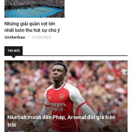
Những giải quần vợt lớn
nhất luôn thu hút sự chú ý
tinthethao
11/03/2024
TIN MỚI
Nketiah muốn đến Pháp, Arsenal đòi giá trên
trời