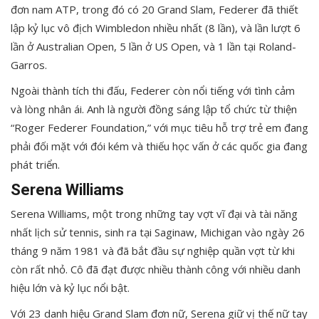
đơn nam ATP, trong đó có 20 Grand Slam, Federer đã thiết
lập kỷ lục vô địch Wimbledon nhiều nhất (8 lần), và lần lượt 6
lần ở Australian Open, 5 lần ở US Open, và 1 lần tại Roland-
Garros.
Ngoài thành tích thi đấu, Federer còn nổi tiếng với tình cảm
và lòng nhân ái. Anh là người đồng sáng lập tổ chức từ thiện
“Roger Federer Foundation,” với mục tiêu hỗ trợ trẻ em đang
phải đối mặt với đói kém và thiếu học vấn ở các quốc gia đang
phát triển.
Serena Williams
Serena Williams, một trong những tay vợt vĩ đại và tài năng
nhất lịch sử tennis, sinh ra tại Saginaw, Michigan vào ngày 26
tháng 9 năm 1981 và đã bắt đầu sự nghiệp quần vợt từ khi
còn rất nhỏ. Cô đã đạt được nhiều thành công với nhiều danh
hiệu lớn và kỷ lục nổi bật.
Với 23 danh hiệu Grand Slam đơn nữ, Serena giữ vị thế nữ tay