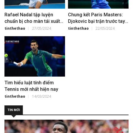
Rafael Nadal tập luyện
Chung kết Paris Masters:
chuẩn bị cho màn tái xuất
Djokovic bại trận trước tay
Paris Masters
vợt trẻ
tinthethao
27/05/2024
tinthethao
22/05/2024
Tìm hiểu luật tính điểm
Tennis mới nhất hiện nay
tinthethao
14/03/2024
TIN MỚI