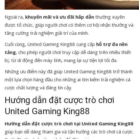
Ngoài ra,
khuyến mãi và ưu đãi hấp dẫn
thường xuyên
được tổ chức, giúp người chơi có thêm cơ hội nhận thưởng và
tăng cường trải nghiệm giải trí của mình.
Cuối cùng, United Gaming King88 cung cấp
hỗ trợ đa nền
tảng
, cho phép người chơi truy cập dễ dàng trên nhiều thiết
bị, từ di động đến máy tính, mang lại sự tiện lợi tối đa.
Những ưu điểm này đã giúp United Gaming King88 trở thành
một lựa chọn hàng đầu cho những ai tìm kiếm trải nghiệm cá
cược chất lượng và đáng tin cậy.
Hướng dẫn đặt cược trò chơi
United Gaming King88
Hướng dẫn đặt cược trò chơi tại United Gaming King88
giúp bạn dễ dàng tham gia và tận hưởng các trò chơi cá cược.