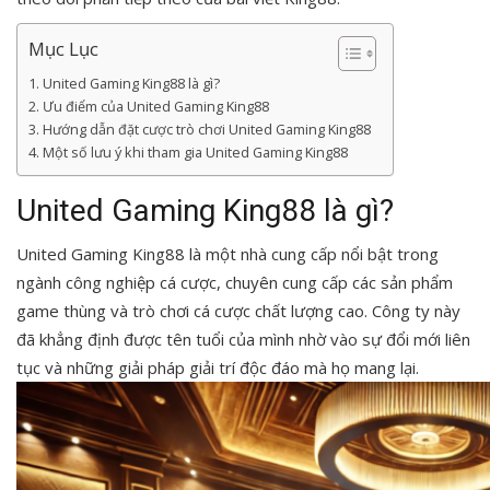
Mục Lục
United Gaming King88 là gì?
Ưu điểm của United Gaming King88
Hướng dẫn đặt cược trò chơi United Gaming King88
Một số lưu ý khi tham gia United Gaming King88
United Gaming King88 là gì?
United Gaming King88 là một nhà cung cấp nổi bật trong
ngành công nghiệp cá cược, chuyên cung cấp các sản phẩm
game thùng và trò chơi cá cược chất lượng cao. Công ty này
đã khẳng định được tên tuổi của mình nhờ vào sự đổi mới liên
tục và những giải pháp giải trí độc đáo mà họ mang lại.