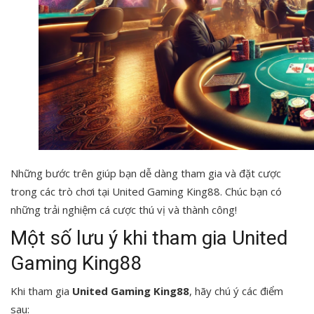
Những bước trên giúp bạn dễ dàng tham gia và đặt cược
trong các trò chơi tại United Gaming King88. Chúc bạn có
những trải nghiệm cá cược thú vị và thành công!
Một số lưu ý khi tham gia United
Gaming King88
Khi tham gia
United Gaming King88
, hãy chú ý các điểm
sau: