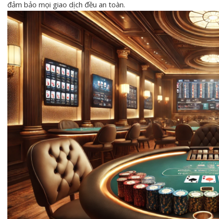
đảm bảo mọi giao dịch đều an toàn.