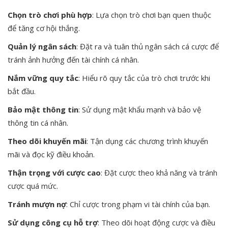
Chọn trò chơi phù hợp
: Lựa chọn trò chơi bạn quen thuộc
để tăng cơ hội thắng.
Quản lý ngân sách
: Đặt ra và tuân thủ ngân sách cá cược để
tránh ảnh hưởng đến tài chính cá nhân.
Nắm vững quy tắc
: Hiểu rõ quy tắc của trò chơi trước khi
bắt đầu.
Bảo mật thông tin
: Sử dụng mật khẩu mạnh và bảo vệ
thông tin cá nhân.
Theo dõi khuyến mãi
: Tận dụng các chương trình khuyến
mãi và đọc kỹ điều khoản.
Thận trọng với cược cao
: Đặt cược theo khả năng và tránh
cược quá mức.
Tránh mượn nợ
: Chỉ cược trong phạm vi tài chính của bạn.
Sử dụng công cụ hỗ trợ
: Theo dõi hoạt động cược và điều