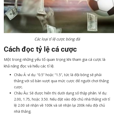
Các loại tỉ lệ cược bóng đá
Cách đọc tỷ lệ cá cược
Một trong những yếu tố quan trọng khi tham gia cá cược là
khả năng đọc và hiểu các tỉ lệ.
Châu Á: ví dụ: “0.5” hoặc “1.5”, tức là đội bóng sẽ phải
thắng với số bàn vượt qua mức cược để người chơi thắng
cược.
Châu Âu: Sẽ được hiển thị dưới dạng số thập phân. Ví dụ:
2.00, 1.75, hoặc 3.50. Nếu đặt vào đội chủ nhà thắng với tỉ
lệ 2.00 sẽ nhận về 100k và sẽ nhận lại 200k nếu đội chủ
nhà thắng.