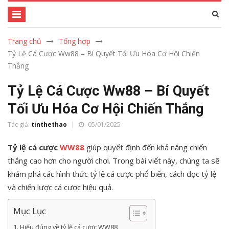
Trang chủ
Tổng hợp
Tỷ Lệ Cá Cược Ww88 – Bí Quyết Tối Ưu Hóa Cơ Hội Chiến
Thắng
Tỷ Lệ Cá Cược Ww88 – Bí Quyết
Tối Ưu Hóa Cơ Hội Chiến Thắng
Tác giả:
tinthethao
05/01/2025
Tỷ lệ cá cược
WW88
giúp quyết định đến khả năng chiến
thắng cao hơn cho người chơi. Trong bài viết này, chúng ta sẽ
khám phá các hình thức tỷ lệ cá cược phổ biến, cách đọc tỷ lệ
và chiến lược cá cược hiệu quả.
Mục Lục
Hiểu đúng về tỷ lệ cá cược WW88