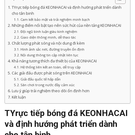
TYrực tiếp bóng đá KEONHACAI và định hướng phát triển dành
cho tân binh
Cam kết bảo mật và trải nghiệm minh bạch
Những điểm nổi bật tạo nên sức hút của nền tảng KEONHACAI
Đội ngũ bình luận giàu kinh nghiệm
Giao diện thông minh, dễ thao tác
Chất lượng phát sóng và nội dung đi kèm
Hình ảnh sắc nét, đường truyền ổn định
Nội dung thông tin cập nhật liên tục
Khả năng tương thích đa thiết bị của KEONHACAI
Hệ thống liên kết an toàn, dễ truy cập
Các giải đấu được phát sóng trên KEONHACAI
Giải đấu quốc tế hấp dẫn
Sân chơi trong nước đầy cảm xúc
Lưu ý giúp trải nghiệm theo dõi ổn định hơn
Kết luận
TYrực tiếp bóng đá KEONHACAI
và định hướng phát triển dành
cho tân binh