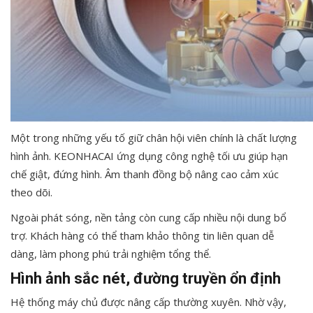
Một trong những yếu tố giữ chân hội viên chính là chất lượng
hình ảnh. KEONHACAI ứng dụng công nghệ tối ưu giúp hạn
chế giật, đứng hình. Âm thanh đồng bộ nâng cao cảm xúc
theo dõi.
Ngoài phát sóng, nền tảng còn cung cấp nhiều nội dung bổ
trợ. Khách hàng có thể tham khảo thông tin liên quan dễ
dàng, làm phong phú trải nghiệm tổng thể.
Hình ảnh sắc nét, đường truyền ổn định
Hệ thống máy chủ được nâng cấp thường xuyên. Nhờ vậy,