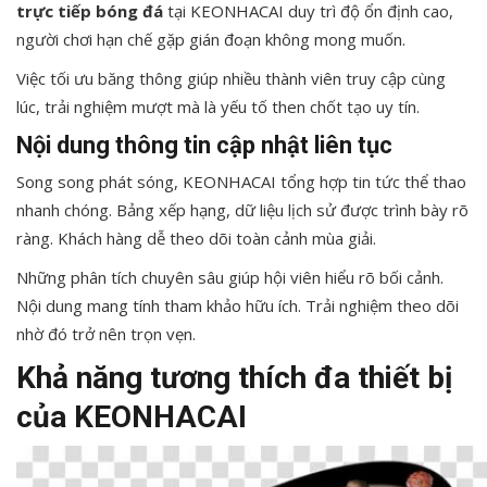
trực tiếp bóng đá
tại KEONHACAI duy trì độ ổn định cao,
người chơi hạn chế gặp gián đoạn không mong muốn.
Việc tối ưu băng thông giúp nhiều thành viên truy cập cùng
lúc, trải nghiệm mượt mà là yếu tố then chốt tạo uy tín.
Nội dung thông tin cập nhật liên tục
Song song phát sóng, KEONHACAI tổng hợp tin tức thể thao
nhanh chóng. Bảng xếp hạng, dữ liệu lịch sử được trình bày rõ
ràng. Khách hàng dễ theo dõi toàn cảnh mùa giải.
Những phân tích chuyên sâu giúp hội viên hiểu rõ bối cảnh.
Nội dung mang tính tham khảo hữu ích. Trải nghiệm theo dõi
nhờ đó trở nên trọn vẹn.
Khả năng tương thích đa thiết bị
của KEONHACAI