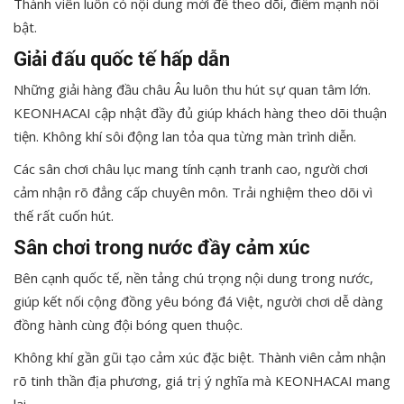
Thành viên luôn có nội dung mới để theo dõi, điểm mạnh nổi
bật.
Giải đấu quốc tế hấp dẫn
Những giải hàng đầu châu Âu luôn thu hút sự quan tâm lớn.
KEONHACAI cập nhật đầy đủ giúp khách hàng theo dõi thuận
tiện. Không khí sôi động lan tỏa qua từng màn trình diễn.
Các sân chơi châu lục mang tính cạnh tranh cao, người chơi
cảm nhận rõ đẳng cấp chuyên môn. Trải nghiệm theo dõi vì
thế rất cuốn hút.
Sân chơi trong nước đầy cảm xúc
Bên cạnh quốc tế, nền tảng chú trọng nội dung trong nước,
giúp kết nối cộng đồng yêu bóng đá Việt, người chơi dễ dàng
đồng hành cùng đội bóng quen thuộc.
Không khí gần gũi tạo cảm xúc đặc biệt. Thành viên cảm nhận
rõ tinh thần địa phương, giá trị ý nghĩa mà KEONHACAI mang