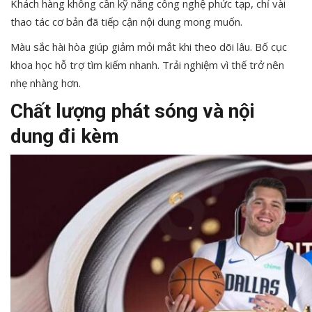
Khách hàng không cần kỹ năng công nghệ phức tạp, chỉ vài
thao tác cơ bản đã tiếp cận nội dung mong muốn.
Màu sắc hài hòa giúp giảm mỏi mắt khi theo dõi lâu. Bố cục
khoa học hỗ trợ tìm kiếm nhanh. Trải nghiệm vì thế trở nên
nhẹ nhàng hơn.
Chất lượng phát sóng và nội
dung đi kèm