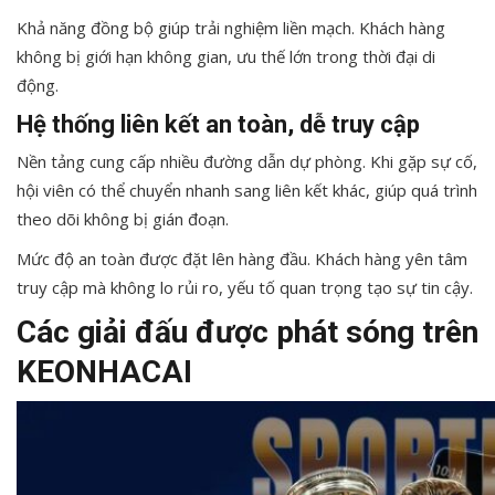
Khả năng đồng bộ giúp trải nghiệm liền mạch. Khách hàng
không bị giới hạn không gian, ưu thế lớn trong thời đại di
động.
Hệ thống liên kết an toàn, dễ truy cập
Nền tảng cung cấp nhiều đường dẫn dự phòng. Khi gặp sự cố,
hội viên có thể chuyển nhanh sang liên kết khác, giúp quá trình
theo dõi không bị gián đoạn.
Mức độ an toàn được đặt lên hàng đầu. Khách hàng yên tâm
truy cập mà không lo rủi ro, yếu tố quan trọng tạo sự tin cậy.
Các giải đấu được phát sóng trên
KEONHACAI