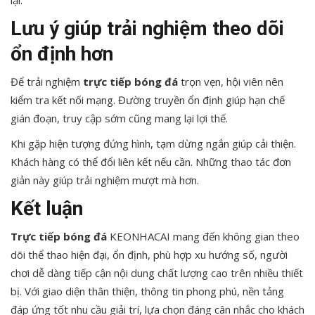
lại.
Lưu ý giúp trải nghiệm theo dõi
ổn định hơn
Để trải nghiệm
trực tiếp bóng đá
trọn vẹn, hội viên nên
kiểm tra kết nối mạng. Đường truyền ổn định giúp hạn chế
gián đoạn, truy cập sớm cũng mang lại lợi thế.
Khi gặp hiện tượng đứng hình, tạm dừng ngắn giúp cải thiện.
Khách hàng có thể đổi liên kết nếu cần. Những thao tác đơn
giản này giúp trải nghiệm mượt mà hơn.
Kết luận
Trực tiếp bóng đá
KEONHACAI mang đến không gian theo
dõi thể thao hiện đại, ổn định, phù hợp xu hướng số, người
chơi dễ dàng tiếp cận nội dung chất lượng cao trên nhiều thiết
bị. Với giao diện thân thiện, thông tin phong phú, nền tảng
đáp ứng tốt nhu cầu giải trí, lựa chọn đáng cân nhắc cho khách