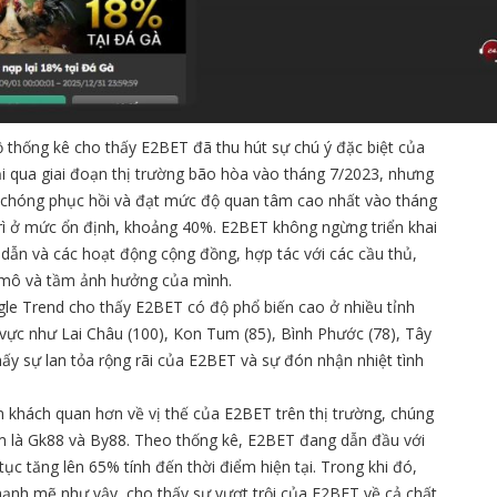
 thống kê cho thấy E2BET đã thu hút sự chú ý đặc biệt của
i qua giai đoạn thị trường bão hòa vào tháng 7/2023, nhưng
 chóng phục hồi và đạt mức độ quan tâm cao nhất vào tháng
trì ở mức ổn định, khoảng 40%. E2BET không ngừng triển khai
 dẫn và các hoạt động cộng đồng, hợp tác với các cầu thủ,
y mô và tầm ảnh hưởng của mình.
le Trend cho thấy E2BET có độ phổ biến cao ở nhiều tỉnh
 vực như Lai Châu (100), Kon Tum (85), Bình Phước (78), Tây
hấy sự lan tỏa rộng rãi của E2BET và sự đón nhận nhiệt tình
n khách quan hơn về vị thế của E2BET trên thị trường, chúng
ờm là Gk88 và By88. Theo thống kê, E2BET đang dẫn đầu với
c tăng lên 65% tính đến thời điểm hiện tại. Trong khi đó,
nh mẽ như vậy, cho thấy sự vượt trội của E2BET về cả chất