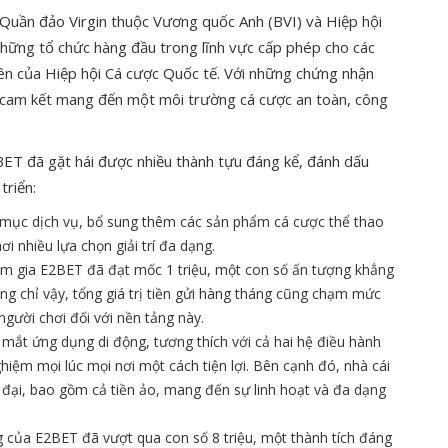
Quần đảo Virgin thuộc Vương quốc Anh (BVI) và Hiệp hội
ng tổ chức hàng đầu trong lĩnh vực cấp phép cho các
viên của Hiệp hội Cá cược Quốc tế. Với những chứng nhận
 cam kết mang đến một môi trường cá cược an toàn, công
ET đã gặt hái được nhiều thành tựu đáng kể, đánh dấu
triển:
mục dịch vụ, bổ sung thêm các sản phẩm cá cược thể thao
i nhiều lựa chọn giải trí đa dạng.
m gia E2BET đã đạt mốc 1 triệu, một con số ấn tượng khẳng
ông chỉ vậy, tổng giá trị tiền gửi hàng tháng cũng chạm mức
người chơi đối với nền tảng này.
 mắt ứng dụng di động, tương thích với cả hai hệ điều hành
ghiệm mọi lúc mọi nơi một cách tiện lợi. Bên cạnh đó, nhà cái
n đại, bao gồm cả tiền ảo, mang đến sự linh hoạt và đa dạng
 của E2BET đã vượt qua con số 8 triệu, một thành tích đáng