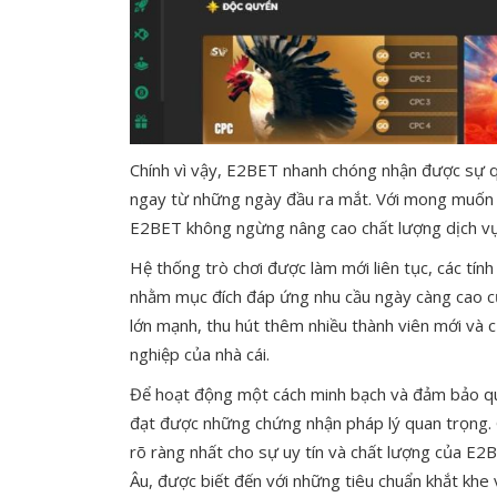
Chính vì vậy, E2BET nhanh chóng nhận được sự q
ngay từ những ngày đầu ra mắt. Với mong muốn 
E2BET không ngừng nâng cao chất lượng dịch vụ
Hệ thống trò chơi được làm mới liên tục, các tín
nhằm mục đích đáp ứng nhu cầu ngày càng cao c
lớn mạnh, thu hút thêm nhiều thành viên mới và c
nghiệp của nhà cái.
Để hoạt động một cách minh bạch và đảm bảo qu
đạt được những chứng nhận pháp lý quan trọng.
rõ ràng nhất cho sự uy tín và chất lượng của E2B
Âu, được biết đến với những tiêu chuẩn khắt khe 