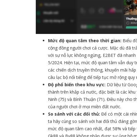
Mức độ quan tâm theo thời gian:
Biểu đồ
cộng đồng người chơi cá cược. Mặc dù đã trả
với sự nỗ lực không ngừng, E2BET đã nhanh
5/2024. Hiện tại, mức độ quan tâm vẫn duy 
các chiến dịch truyền thông, khuyến mãi hấp
câu lạc bộ nổi tiếng để tiếp tục mở rộng qu
Độ phổ biến theo khu vực:
Dữ liệu từ Goog
thành trên khắp cả nước, đặc biệt là các khu
Ninh (75) và Bình Thuận (71). Điều này cho t
của người chơi ở mọi miền đất nước.
So sánh với các đối thủ:
Để có một cái nhì
ta hãy cùng so sánh với hai đối thủ đáng g
mức độ quan tâm cao nhất, đạt 58% và tiếp tụ
Gk88 và By88 không nhận được sự ủng hộ mạ