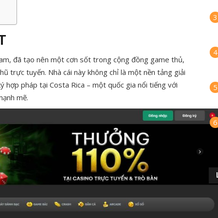
3
T
4
 Nam, đã tạo nên một cơn sốt trong cộng đồng game thủ,
 hũ trực tuyến. Nhà cái này không chỉ là một nền tảng giải
ý hợp pháp tại Costa Rica – một quốc gia nổi tiếng với
5
 mạnh mẽ.
6