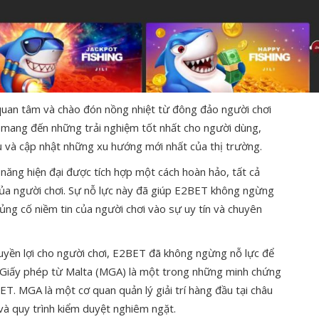
uan tâm và chào đón nồng nhiệt từ đông đảo người chơi
mang đến những trải nghiệm tốt nhất cho người dùng,
 và cập nhật những xu hướng mới nhất của thị trường.
h năng hiện đại được tích hợp một cách hoàn hảo, tất cả
ủa người chơi. Sự nỗ lực này đã giúp E2BET không ngừng
ủng cố niềm tin của người chơi vào sự uy tín và chuyên
yền lợi cho người chơi, E2BET đã không ngừng nỗ lực để
 Giấy phép từ Malta (MGA) là một trong những minh chứng
ET. MGA là một cơ quan quản lý giải trí hàng đầu tại châu
và quy trình kiểm duyệt nghiêm ngặt.