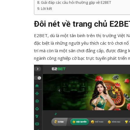
Giải đáp các câu hỏi thường gặp về E2BET
Lời kết
Đôi nét về trang chủ E2BE
E2BET, dù là một tân binh trên thị trường Việt
đặc biệt là những người yêu thích các trò chơi nổ
trí mà còn là một sân chơi đẳng cấp, được đăng k
ngành công nghiệp cờ bạc trực tuyến phát triển