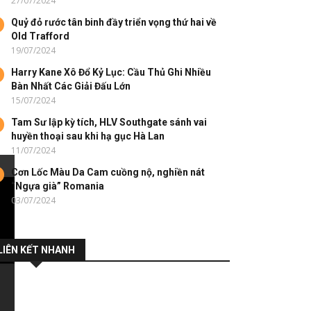
27/07/2024
Quỷ đỏ rước tân binh đầy triển vọng thứ hai về
Old Trafford
19/07/2024
Harry Kane Xô Đổ Kỷ Lục: Cầu Thủ Ghi Nhiều
Bàn Nhất Các Giải Đấu Lớn
15/07/2024
Tam Sư lập kỳ tích, HLV Southgate sánh vai
huyền thoại sau khi hạ gục Hà Lan
11/07/2024
Cơn Lốc Màu Da Cam cuồng nộ, nghiền nát
“Ngựa già” Romania
03/07/2024
LIÊN KẾT NHANH