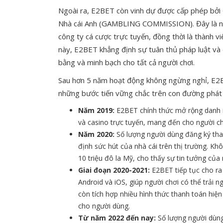
Ngoài ra, E2BET còn vinh dự được cấp phép bởi 
Nhà cái Anh (GAMBLING COMMISSION). Đây là nhữ
công ty cá cược trực tuyến, đồng thời là thành 
này, E2BET khẳng định sự tuân thủ pháp luật và
bằng và minh bạch cho tất cả người chơi.
Sau hơn 5 năm hoạt động không ngừng nghỉ, E2B
những bước tiến vững chắc trên con đường phát 
Năm 2019:
E2BET chính thức mở rộng danh 
và casino trực tuyến, mang đến cho người chơ
Năm 2020:
Số lượng người dùng đăng ký tha
định sức hút của nhà cái trên thị trường. Kh
10 triệu đô la Mỹ, cho thấy sự tin tưởng của 
Giai đoạn 2020-2021:
E2BET tiếp tục cho ra
Android và iOS, giúp người chơi có thể trải n
còn tích hợp nhiều hình thức thanh toán hiệ
cho người dùng.
Từ năm 2022 đến nay:
Số lượng người dùng