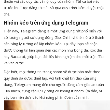
thuận với các quy tắc và nội quy của nhóm. Tất cả bài viết
trước khi được đăng tải sẽ trải qua quy trình kiểm duyệt chặt
chẽ.
Nhóm kéo trên ứng dụng Telegram
Hiện nay, Telegram đang là một ứng dụng rất phổ biến với
số lượng người sử dụng đông đảo. Chính vì thế, nó trở thành
nền tảng lý tưởng để lập nhóm kéo. Tại đây, bạn sẽ nhận
được thông tin liên quan đến các môn như bóng đá, xóc đĩa
hay Baccarat, giúp bạn tích lũy kinh nghiệm cho mỗi trận đấu
và ván cược.
Đặc biệt, mọi thông tin trong nhóm sẽ được bảo mật theo
quy định đã được thiết lập. Với tính chất kín đáo của ứng
dụng, Telegram mang đến cho người dùng cảm giác an toàn.
Tuy nhiên, cũng cần lưu ý rằng có không ít nhóm lừa đảo, vì
vậy bạn nên dựa vào khả năng phán đoán của mình.