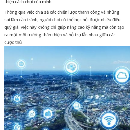
thiện cách chơi của mình.
Thông qua việc chia sẻ các chiến lược thành công và những
sai lầm cần tránh, người chơi có thể học hỏi được nhiều điều
quý giá. Việc này không chỉ giúp nâng cao kỹ năng mà còn tạo
ra một môi trường thân thiện và hỗ trợ lẫn nhau giữa các
cược thủ.