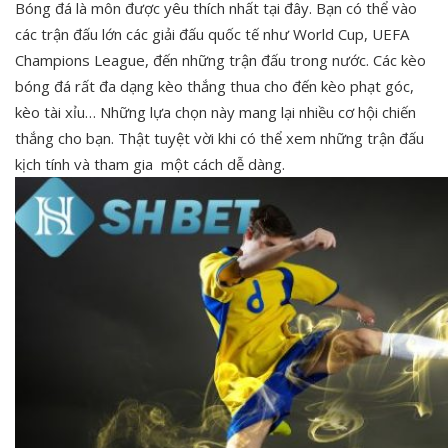
Bóng đá là môn được yêu thích nhất tại đây. Bạn có thể vào
các trận đấu lớn các giải đấu quốc tế như World Cup, UEFA
Champions League, đến những trận đấu trong nước. Các kèo
bóng đá rất đa dạng kèo thắng thua cho đến kèo phạt góc,
kèo tài xỉu… Những lựa chọn này mang lại nhiều cơ hội chiến
thắng cho bạn. Thật tuyệt vời khi có thể xem những trận đấu
kịch tính và tham gia một cách dễ dàng.