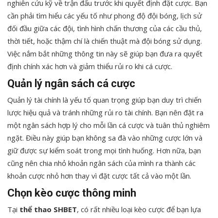
nghiên cứu kỹ về trận đấu trước khi quyết định đặt cược. Bạn
cần phải tìm hiểu các yếu tố như phong độ đội bóng, lịch sử
đối đầu giữa các đội, tình hình chấn thương của các cầu thủ,
thời tiết, hoặc thậm chí là chiến thuật mà đội bóng sử dụng.
Việc nắm bắt những thông tin này sẽ giúp bạn đưa ra quyết
định chính xác hơn và giảm thiểu rủi ro khi cá cược.
Quản lý ngân sách cá cược
Quản lý tài chính là yếu tố quan trọng giúp bạn duy trì chiến
lược hiệu quả và tránh những rủi ro tài chính. Bạn nên đặt ra
một ngân sách hợp lý cho mỗi lần cá cược và tuân thủ nghiêm
ngặt. Điều này giúp bạn không sa đà vào những cược lớn và
giữ được sự kiểm soát trong mọi tình huống. Hơn nữa, bạn
cũng nên chia nhỏ khoản ngân sách của mình ra thành các
khoản cược nhỏ hơn thay vì đặt cược tất cả vào một lần.
Chọn kèo cược thông minh
Tại
thể thao SHBET
, có rất nhiều loại kèo cược để bạn lựa