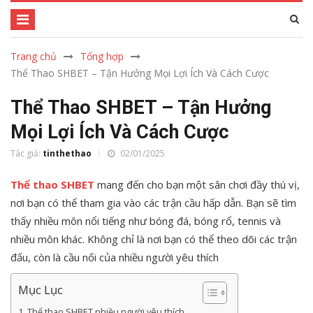
Trang chủ
Tổng hợp
Thể Thao SHBET – Tận Hưởng Mọi Lợi Ích Và Cách Cược
Thể Thao SHBET – Tận Hưởng
Mọi Lợi Ích Và Cách Cược
Tác giả:
tinthethao
02/01/2025
Thể thao SHBET
mang đến cho bạn một sân chơi đầy thú vị,
nơi bạn có thể tham gia vào các trận cầu hấp dẫn. Bạn sẽ tìm
thấy nhiều môn nổi tiếng như bóng đá, bóng rổ, tennis và
nhiều môn khác. Không chỉ là nơi bạn có thể theo dõi các trận
đấu, còn là cầu nối của nhiều người yêu thích
Mục Lục
Thể thao SHBET nhiều người yêu thích