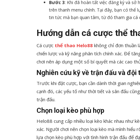
Bước 3
: Khi đã hoàn tất việc đăng ký và sở
trên thanh menu chính. Tại đây, bạn có thể l
tin tức mà bạn quan tâm, từ đó tham gia cá 
Hướng dẫn cá cược thể tha
Cá cược
thể thao Helo88
không chỉ đơn thuần l
chiến lược và kỹ năng phân tích chính xác. Để tăng
chơi nên áp dụng một số bí quyết mà các cao thủ 
Nghiên cứu kỹ về trận đấu và đội 
Trước khi đặt cược, bạn cần dành thời gian nghiên
cạnh đó, các yếu tố như thời tiết và sân đấu cũn
trận đấu.
Chọn loại kèo phù hợp
Helo88 cung cấp nhiều loại kèo khác nhau như kèo
xác. Người chơi nên chọn loại kèo mà mình hiểu rõ
lựa chọn kèo phù hợp với tình hình trận đấu để đ