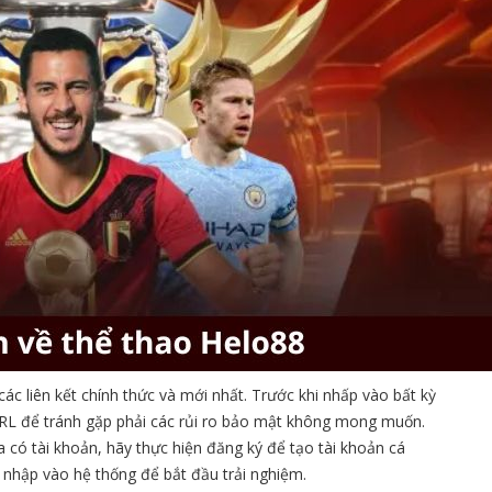
ác liên kết chính thức và mới nhất. Trước khi nhấp vào bất kỳ
RL để tránh gặp phải các rủi ro bảo mật không mong muốn.
a có tài khoản, hãy thực hiện đăng ký để tạo tài khoản cá
 nhập vào hệ thống để bắt đầu trải nghiệm.