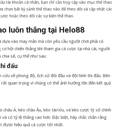
 hữu tài khoản cá nhân, bạn chỉ cần truy cập vào mục thể thao
ựa chọn bất kỳ sảnh thể thao nào để theo dõi và cập nhật các
cược hoặc theo dõi các sự kiện thể thao.
o luôn thắng tại Helo88
à dựa vào may mắn mà còn yêu cầu người chơi phải có
 cơ hội chiến thắng khi tham gia cá cược tại nhà cái, người
chia sẻ, cụ thể như sau:
thi đấu
 cứu về phong độ, lịch sử đối đầu và đội hình thi đấu. Bên
g rất quan trọng vì chúng có thể ảnh hưởng lớn đến kết quả
 châu Á, kèo châu Âu, kèo tài/xỉu, và kèo cược tỷ số chính
 và có tỷ lệ thắng cao hơn. Đặc biệt, hãy chắc chắn rằng
ạt được hiệu quả cá cược tốt nhất.