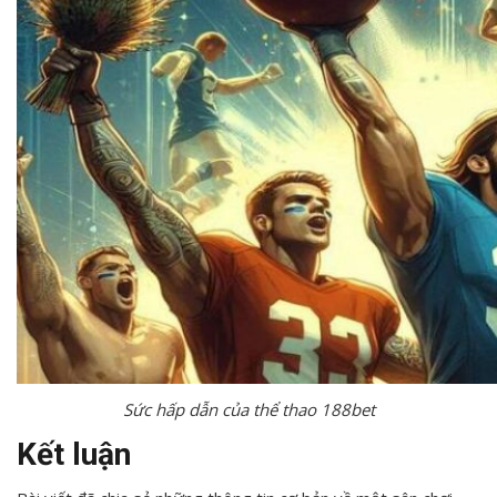
Sức hấp dẫn của thể thao 188bet
Kết luận