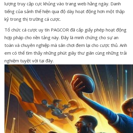
lượng truy cập cực khủng vào trang web hằng ngày. Danh
tiếng của sảnh thể hiện qua độ dày hoạt động hơn một thập
kỷ trong thị trường cá cược.
Tổ chức cá cược uy tín PAGCOR đã cấp giấy phép hoạt động
hợp pháp cho nền tảng này. Đây là minh chứng cho sự an
toàn và chuyên nghiệp mà sân chơi đem lại cho cược thủ. Anh
em có thể tìm thấy những phút giây thư giãn cùng những trải
nghiệm tuyệt vời tại đây.