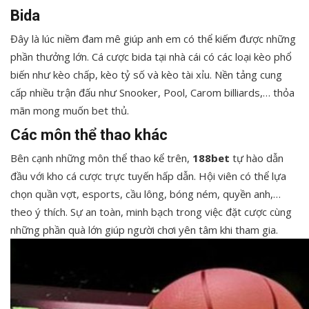
Bida
Đây là lúc niềm đam mê giúp anh em có thể kiếm được những
phần thưởng lớn. Cá cược bida tại nhà cái có các loại kèo phổ
biến như kèo chấp, kèo tỷ số và kèo tài xỉu. Nền tảng cung
cấp nhiều trận đấu như Snooker, Pool, Carom billiards,… thỏa
mãn mong muốn bet thủ.
Các môn thể thao khác
Bên cạnh những môn thể thao kể trên,
188bet
tự hào dẫn
đầu với kho cá cược trực tuyến hấp dẫn. Hội viên có thể lựa
chọn quần vợt, esports, cầu lông, bóng ném, quyền anh,…
theo ý thích. Sự an toàn, minh bạch trong việc đặt cược cùng
những phần quà lớn giúp người chơi yên tâm khi tham gia.