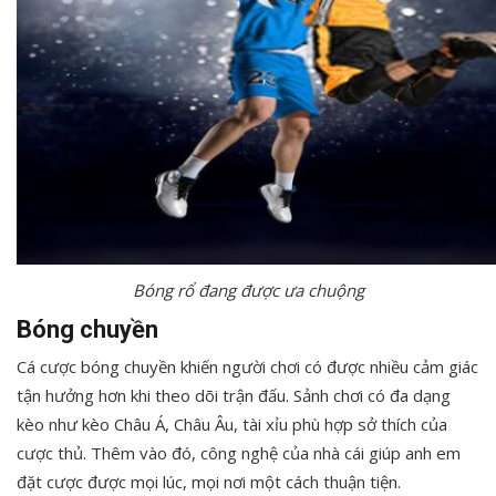
Bóng rổ đang được ưa chuộng
Bóng chuyền
Cá cược bóng chuyền khiến người chơi có được nhiều cảm giác
tận hưởng hơn khi theo dõi trận đấu. Sảnh chơi có đa dạng
kèo như kèo Châu Á, Châu Âu, tài xỉu phù hợp sở thích của
cược thủ. Thêm vào đó, công nghệ của nhà cái giúp anh em
đặt cược được mọi lúc, mọi nơi một cách thuận tiện.