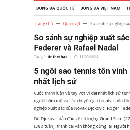
BÓNG ĐÁ QUỐC TẾ
BÓNG ĐÁ VIỆT NAM
T
Trang chủ
Quần vợt
So sánh sự nghiệp xu
So sánh sự nghiệp xuất sắ
Federer và Rafael Nadal
Tác giả:
tinthethao
11/03/2024
5 ngôi sao tennis tôn vinh 
nhất lịch sử
Cuộc tranh luận về tay vợt vĩ đại nhất lịch sử te
người hâm mộ và các chuyên gia tennis. Luôn tồn 
nghiệp xuất sắc của Novak Djokovic, Roger Fede
Dù Djokovic dẫn đầu về số lượng Grand Slam (22,
(380 tuần), tranh cãi vẫn không dừng lại. Người