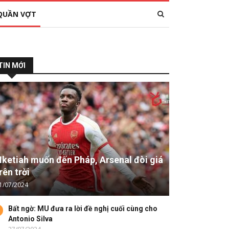
QUẦN VỢT
TIN MỚI
ketiah muốn đến Pháp, Arsenal đòi giá
rên trời
1/07/2024
Bất ngờ: MU đưa ra lời đề nghị cuối cùng cho
Antonio Silva