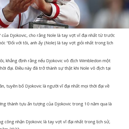
V của Djokovic, cho rằng Nole là tay vợt vĩ đại nhất từ trước
: “Đối với tôi, anh ấy (Nole) là tay vợt giỏi nhất trong lịch
i, khẳng định rằng nếu Djokovic vô địch Wimbledon một
hời đại. Điều này đã trở thành sự thật khi Nole vô địch tại
n, tuyên bố Djokovic là người vĩ đại nhất mọi thời đại về
ng thành tựu ấn tượng của Djokovic trong 10 năm qua là
 công nhận Djokovic là tay vợt vĩ đại nhất trong lịch sử,