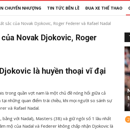
IN CHUYỂN NHƯỢNG
TIN TỨC BÊN LỀ
ĐUA XE THỂ THAO
ất sắc của Novak Djokovic, Roger Federer và Rafael Nadal
c của Novak Djokovic, Roger
Djokovic là huyền thoại vĩ đại
N
nnis trong quần vợt nam là một chủ đề nóng hổi giữa cả
t
tại những quan điểm trái chiều, khi mọi người so sánh sự
3
rer và Rafael Nadal.
 bằng với Nadal), Masters (38) và giữ ngôi số 1 lâu nhất
2
 hâm mộ của Nadal và Federer không chấp nhận Djokovic là