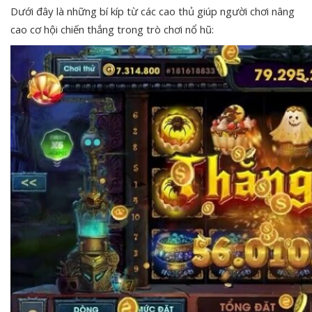
Dưới đây là những bí kíp từ các cao thủ giúp người chơi nâng
cao cơ hội chiến thắng trong trò chơi nổ hũ: