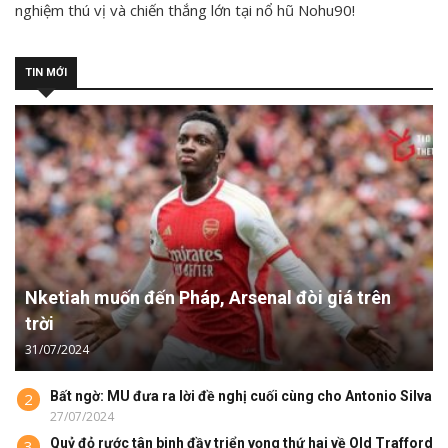
nghiệm thú vị và chiến thắng lớn tại nổ hũ Nohu90!
TIN MỚI
Nketiah muốn đến Pháp, Arsenal đòi giá trên
trời
31/07/2024
Bất ngờ: MU đưa ra lời đề nghị cuối cùng cho Antonio Silva
2
27/07/2024
Quỷ đỏ rước tân binh đầy triển vọng thứ hai về Old Trafford
3