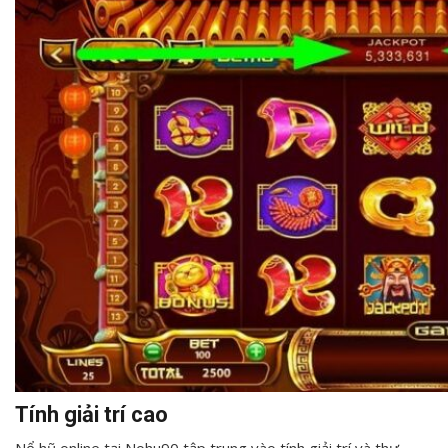
Tính giải trí cao