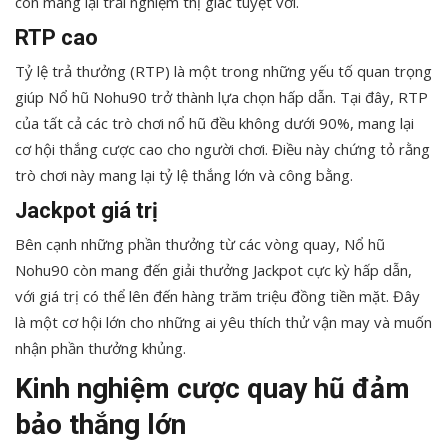
còn mang lại trải nghiệm thị giác tuyệt vời.
RTP cao
Tỷ lệ trả thưởng (RTP) là một trong những yếu tố quan trọng
giúp Nổ hũ Nohu90 trở thành lựa chọn hấp dẫn. Tại đây, RTP
của tất cả các trò chơi nổ hũ đều không dưới 90%, mang lại
cơ hội thắng cược cao cho người chơi. Điều này chứng tỏ rằng
trò chơi này mang lại tỷ lệ thắng lớn và công bằng.
Jackpot giá trị
Bên cạnh những phần thưởng từ các vòng quay, Nổ hũ
Nohu90 còn mang đến giải thưởng Jackpot cực kỳ hấp dẫn,
với giá trị có thể lên đến hàng trăm triệu đồng tiền mặt. Đây
là một cơ hội lớn cho những ai yêu thích thử vận may và muốn
nhận phần thưởng khủng.
Kinh nghiệm cược quay hũ đảm
bảo thắng lớn