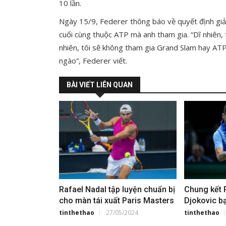
10 lần.
Ngày 15/9, Federer thông báo về quyết định giải 
cuối cùng thuộc ATP mà anh tham gia. “Dĩ nhiên, t
nhiên, tôi sẽ không tham gia Grand Slam hay AT
ngào”, Federer viết.
BÀI VIẾT LIÊN QUAN
Rafael Nadal tập luyện chuẩn bị
Chung kết 
cho màn tái xuất Paris Masters
Djokovic bạ
trẻ
tinthethao
27/05/2024
tinthethao