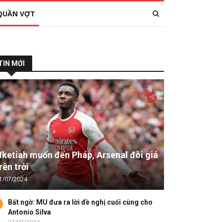
QUẦN VỢT
TIN MỚI
ketiah muốn đến Pháp, Arsenal đòi giá
rên trời
1/07/2024
Bất ngờ: MU đưa ra lời đề nghị cuối cùng cho
Antonio Silva