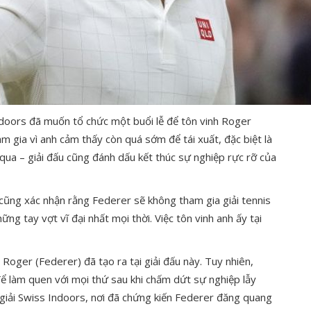
ndoors đã muốn tổ chức một buổi lễ để tôn vinh Roger
am gia vì anh cảm thấy còn quá sớm để tái xuất, đặc biệt là
qua – giải đấu cũng đánh dấu kết thúc sự nghiệp rực rỡ của
ũng xác nhận rằng Federer sẽ không tham gia giải tennis
ng tay vợt vĩ đại nhất mọi thời. Việc tôn vinh anh ấy tại
Roger (Federer) đã tạo ra tại giải đấu này. Tuy nhiên,
để làm quen với mọi thứ sau khi chấm dứt sự nghiệp lẫy
 giải Swiss Indoors, nơi đã chứng kiến Federer đăng quang