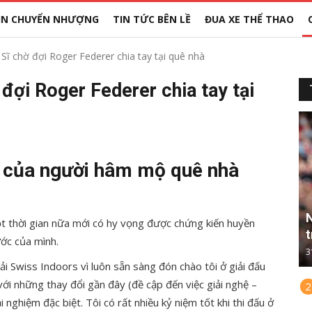
IN CHUYỂN NHƯỢNG
TIN TỨC BÊN LỀ
ĐUA XE THỂ THAO
 chờ đợi Roger Federer chia tay tại quê nhà
ợi Roger Federer chia tay tại
ay của người hâm mộ quê nhà
N
t thời gian nữa mới có hy vọng được chứng kiến huyền
t
ước của mình.
3
ải Swiss Indoors vì luôn sẵn sàng đón chào tôi ở giải đấu
 với những thay đổi gần đây (đề cập đến việc giải nghệ –
2
i nghiệm đặc biệt. Tôi có rất nhiều kỷ niệm tốt khi thi đấu ở