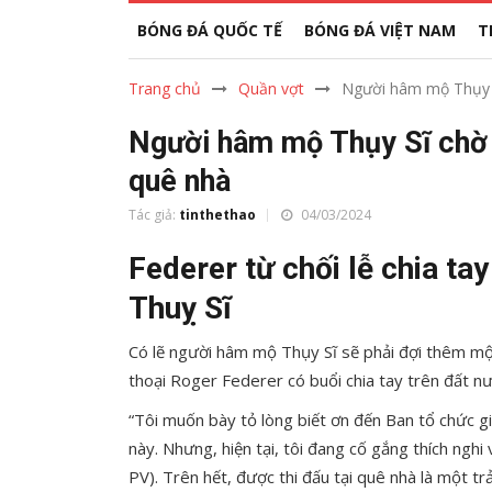
BÓNG ĐÁ QUỐC TẾ
BÓNG ĐÁ VIỆT NAM
T
Trang chủ
Quần vợt
Người hâm mộ Thụy Sĩ
Người hâm mộ Thụy Sĩ chờ đ
quê nhà
Tác giả:
tinthethao
04/03/2024
Federer từ chối lễ chia t
Thuỵ Sĩ
Có lẽ người hâm mộ Thụy Sĩ sẽ phải đợi thêm mộ
thoại Roger Federer có buổi chia tay trên đất n
“Tôi muốn bày tỏ lòng biết ơn đến Ban tổ chức gi
này. Nhưng, hiện tại, tôi đang cố gắng thích nghi
PV). Trên hết, được thi đấu tại quê nhà là một trả