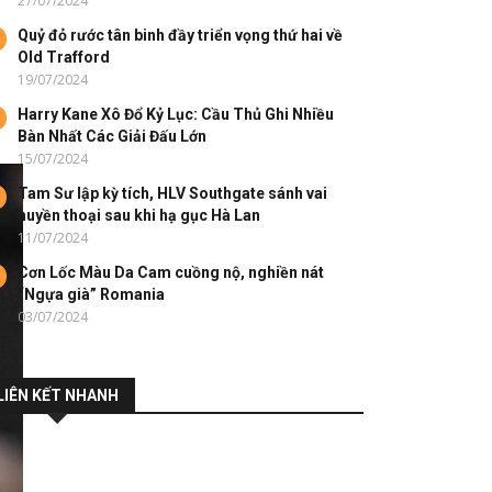
27/07/2024
Quỷ đỏ rước tân binh đầy triển vọng thứ hai về
Old Trafford
19/07/2024
Harry Kane Xô Đổ Kỷ Lục: Cầu Thủ Ghi Nhiều
Bàn Nhất Các Giải Đấu Lớn
15/07/2024
Tam Sư lập kỳ tích, HLV Southgate sánh vai
huyền thoại sau khi hạ gục Hà Lan
11/07/2024
Cơn Lốc Màu Da Cam cuồng nộ, nghiền nát
“Ngựa già” Romania
03/07/2024
LIÊN KẾT NHANH