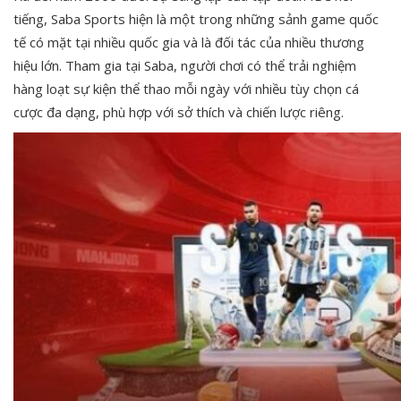
tiếng, Saba Sports hiện là một trong những sảnh game quốc
tế có mặt tại nhiều quốc gia và là đối tác của nhiều thương
hiệu lớn. Tham gia tại Saba, người chơi có thể trải nghiệm
hàng loạt sự kiện thể thao mỗi ngày với nhiều tùy chọn cá
cược đa dạng, phù hợp với sở thích và chiến lược riêng.