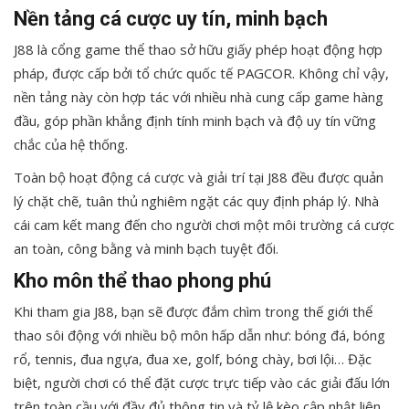
Nền tảng cá cược uy tín, minh bạch
J88 là cổng game thể thao sở hữu giấy phép hoạt động hợp
pháp, được cấp bởi tổ chức quốc tế PAGCOR. Không chỉ vậy,
nền tảng này còn hợp tác với nhiều nhà cung cấp game hàng
đầu, góp phần khẳng định tính minh bạch và độ uy tín vững
chắc của hệ thống.
Toàn bộ hoạt động cá cược và giải trí tại J88 đều được quản
lý chặt chẽ, tuân thủ nghiêm ngặt các quy định pháp lý. Nhà
cái cam kết mang đến cho người chơi một môi trường cá cược
an toàn, công bằng và minh bạch tuyệt đối.
Kho môn thể thao phong phú
Khi tham gia J88, bạn sẽ được đắm chìm trong thế giới thể
thao sôi động với nhiều bộ môn hấp dẫn như: bóng đá, bóng
rổ, tennis, đua ngựa, đua xe, golf, bóng chày, bơi lội… Đặc
biệt, người chơi có thể đặt cược trực tiếp vào các giải đấu lớn
trên toàn cầu với đầy đủ thông tin và tỷ lệ kèo cập nhật liên