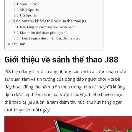
Saba Sports
SBO Sports
UG Sports
Lý do bet thủ không thể bỏ qua thể thao J88
Nền tảng cá cược uy tín, minh bạch
Kho môn thể thao phong phú
Thiết kế giao diện hiện đại, dễ thao tác
Kết luận
Giới thiệu về sảnh thể thao J88
J88 hiện đang là một trong những sân chơi cá cược nhận được
sự quan tâm và tin tưởng của đông đảo người chơi. Với bề
dày hoạt động lâu năm trên thị trường, nhà cái này đã khẳng
định được vị thế và sức hút vượt trội. Đặc biệt, chuyên mục
thể thao tại J88 luôn là tâm điểm thu hút, thu hút hàng ngàn
lượt truy cập mỗi ngày.