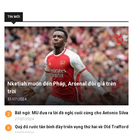
TIN MỚI
Nketiah muốn đến Pháp, Arsenal đòi giá trên
trời
31/07/2024
Bất ngờ: MU đưa ra lời đề nghị cuối cùng cho Antonio Silva
2
27/07/2024
Quỷ đỏ rước tân binh đầy triển vọng thứ hai về Old Trafford
3
19/07/2024