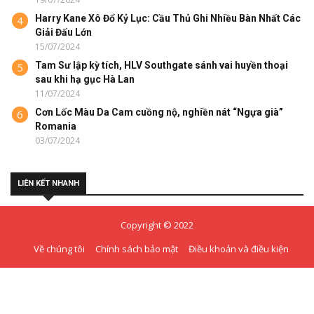
Harry Kane Xô Đổ Kỷ Lục: Cầu Thủ Ghi Nhiều Bàn Nhất Các
4
Giải Đấu Lớn
15/07/2024
Tam Sư lập kỳ tích, HLV Southgate sánh vai huyền thoại
5
sau khi hạ gục Hà Lan
11/07/2024
Cơn Lốc Màu Da Cam cuồng nộ, nghiền nát “Ngựa già”
6
Romania
03/07/2024
LIÊN KẾT NHANH
Copyright © 2022
Về chúng tôi
Chính sách bảo mật
Điều khoản và điều kiện
SHBET
luôn đặt lợi ích người chơi lên hàng đầu bằng cách cung cấp
dịch vụ chăm sóc khách hàng tận tình, sẵn sàng hỗ trợ và giải đáp
thắc mắc bất cứ thời điểm nào.top nhà cai uy tín:
NEW88