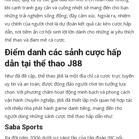
khí cạnh tranh gay cấn và cuồng nhiệt sẽ mang đến cho bạn
những trải nghiệm sống động, đầy cảm xúc. Ngoài ra, nhiệm
vụ chính của người chơi là dự đoán kết quả các kèo cược hấp
dẫn, nơi tiềm ẩn cơ hội sinh lời lớn dành cho những ai yêu thích
thể thao và đam mê cá cược.
Điểm danh các sảnh cược hấp
dẫn tại thể thao J88
Như đã đề cập, thể thao J88 là một địa chỉ cá cược trực tuyến
uy tín và an toàn, được đông đảo người chơi tin tưởng lựa
chọn. Với phương châm hoạt động minh bạch và phong cách
vận hành chuyên nghiệp, J88 đã thiết lập mối quan hệ hợp tác
với nhiều nhà phát hành game danh tiếng, mang đến cho
người dùng những sảnh cược thể thao hấp dẫn như:
Saba Sports
Ra đời năm 2006 dưới sự sáng lập của tập đoàn IBC nổi