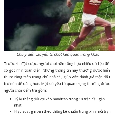
Chú ý đến các yếu tố chốt kèo quan trọng khác
Trước khi đặt cược, người chơi nên tổng hợp nhiều dữ liệu để
có góc nhìn toàn diện. Những thông tin này thường được hiển
thị rõ ràng trên trang chủ nhà cái, giúp việc đánh giá trận đấu
trở nên dễ dàng hơn. Một số yếu tố quan trọng thường được
người chơi kiểm tra gồm:
Tỷ lệ thắng đối với kèo handicap trong 10 trận cầu gần
nhất
Hiệu suất ghi bàn theo thống kê chuẩn trung bình mỗi trận