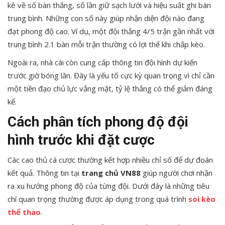
kê về số bàn thắng, số lần giữ sạch lưới và hiệu suất ghi bàn
trung bình. Những con số này giúp nhận diện đội nào đang
đạt phong độ cao. Ví dụ, một đội thắng 4/5 trận gần nhất với
trung bình 2.1 bàn mỗi trận thường có lợi thế khi chấp kèo.
Ngoài ra, nhà cái còn cung cấp thông tin đội hình dự kiến
trước giờ bóng lăn. Đây là yếu tố cực kỳ quan trọng vì chỉ cần
một tiền đạo chủ lực vắng mặt, tỷ lệ thắng có thể giảm đáng
kể.
Cách phân tích phong độ đội
hình trước khi đặt cược
Các cao thủ cá cược thường kết hợp nhiều chỉ số để dự đoán
kết quả. Thông tin tại
trang chủ VN88
giúp người chơi nhận
ra xu hướng phong độ của từng đội. Dưới đây là những tiêu
chí quan trọng thường được áp dụng trong quá trình
soi kèo
thể thao
.