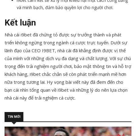
i9bet cam kết sẽ xử lý mọi khiếu nại một cách công bằng
và minh bạch, đảm bảo quyền lợi cho người chơi.
Kết luận
Nhà cái i9bet đã chứng tỏ được sự trưởng thành và phát
triển không ngừng trong ngành cá cược trực tuyến. Dưới sự
lãnh đạo của CEO I9BET, nhà cái đã khẳng định được vị thế
của mình với những dịch vụ đa dạng và chất lượng. Với sự chú
trọng đến trải nghiệm người chơi, bảo mật thông tin và hỗ trợ
khách hàng, i9bet chắc chắn sẽ còn phát triển mạnh mẽ hơn
nữa trong tương lai. Hy vọng bài viết này đã đem đến cho
bạn cái nhìn tổng quan về i9bet và những lý do nên lựa chọn
nhà cái này để trải nghiệm cá cược.
TIN MỚI