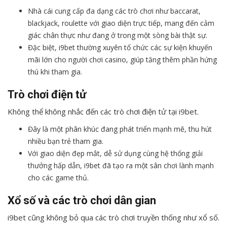
Nhà cái cung cấp đa dạng các trò chơi như baccarat,
blackjack, roulette với giao diện trực tiếp, mang đến cảm
giác chân thực như đang ở trong một sòng bài thật sự.
Đặc biệt, i9bet thường xuyên tổ chức các sự kiện khuyến
mãi lớn cho người chơi casino, giúp tăng thêm phần hứng
thú khi tham gia.
Trò chơi điện tử
Không thể không nhắc đến các trò chơi điện tử tại i9bet.
Đây là một phân khúc đang phát triển mạnh mẽ, thu hút
nhiều bạn trẻ tham gia.
Với giao diện đẹp mắt, dễ sử dụng cùng hệ thống giải
thưởng hấp dẫn, i9bet đã tạo ra một sân chơi lành mạnh
cho các game thủ.
Xổ số và các trò chơi dân gian
i9bet cũng không bỏ qua các trò chơi truyền thống như xổ số.