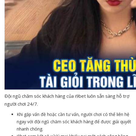
Đội ngũ chăm sóc khách hàng của i9bet luôn sẵn sàng hỗ trợ
người chơi 24/7.
Khi gặp vấn đề hoặc cần tư vấn, người chơi có thể liên hệ
ngay với đội ngũ chăm sóc khách hàng để được giải quyết
nhanh chóng.