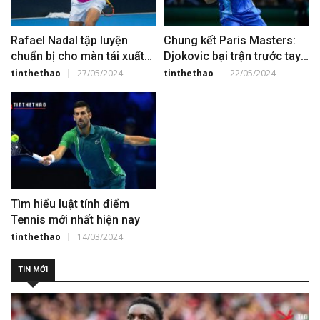
Rafael Nadal tập luyện
Chung kết Paris Masters:
chuẩn bị cho màn tái xuất
Djokovic bại trận trước tay
Paris Masters
vợt trẻ
tinthethao
27/05/2024
tinthethao
22/05/2024
Tìm hiểu luật tính điểm
Tennis mới nhất hiện nay
tinthethao
14/03/2024
TIN MỚI