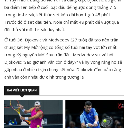
ba điểm liên tiếp ở cuối loạt đấu để ngược dòng thắng 7-5
trong tie-break, kết thúc set kéo dài hơn 1 giờ 45 phút.
Trước đó ở set đầu tiên, Nole chỉ mất 48 phút để vượt qua
đối thủ với một break duy nhất.
Ở tuổi 36, Djokovic và Medvedev (27 tuổi) đã tạo nên trận
chung kết Mỹ Mở rộng có tổng số tuổi hai tay vợt lớn nhất
trong Kỷ nguyên Mở. Sau trận đấu, Medvedev vui vẻ hỏi
Djokovic: “Sao giờ anh vẫn còn ở đây?” và hy vọng rằng họ sẽ
gặp nhau ở nhiều trận chung kết nữa. Djokovic đảm bảo rằng
anh vẫn còn nhiều dự định trong tương lai.
BÀI VIẾT LIÊN QUAN