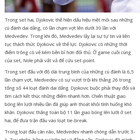
Trong set hai, Djokovic thể hiện dấu hiệu mệt mỏi sau những
cú đánh dai dẳng, có lần chạm vợt lên dưới 30 lần với
Medvedev. Trong khi đó, Medvedev lấy lại sự tự tin và liên
tục thách thức Djokovic về thể lực. Djokovic có những thời
điểm trông có vẻ kém bền bỉ hơn đối thủ. Ở game cuối cùng
của set, Nole phải vất vả để cứu set-point.
Trong set đấu với độ dài trung bình của những cú đánh là 6,5
lần chạm vợt, Medvedev có sự vượt trội khi thắng 26 trong
tổng số 44 loạt đánh dai dẳng. Djokovic buộc phải thay đổi và
tìm cách kết thúc những điểm nhanh hơn. Chiến thuật giao
bóng lên lưới nhiều lần đã giúp anh thoát khỏi tình huống khó
khăn. Djokovic thắng toàn bộ 11 lần giao bóng lên lưới ở set
hai, để đưa trận đấu vào loạt tie-break.
Trong loạt đấu cân não, Medvedev nhanh chóng dẫn trước 3-
1. Tuy nhiên, bằng sự kiên trì và đẳng cấp, Djokovic đã giành