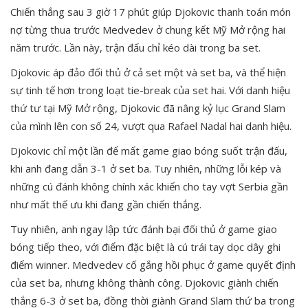
Chiến thắng sau 3 giờ 17 phút giúp Djokovic thanh toán món
nợ từng thua trước Medvedev ở chung kết Mỹ Mở rộng hai
năm trước. Lần này, trận đấu chỉ kéo dài trong ba set.
Djokovic áp đảo đối thủ ở cả set một và set ba, và thể hiện
sự tinh tế hơn trong loạt tie-break của set hai. Với danh hiệu
thứ tư tại Mỹ Mở rộng, Djokovic đã nâng kỷ lục Grand Slam
của mình lên con số 24, vượt qua Rafael Nadal hai danh hiệu.
Djokovic chỉ một lần để mất game giao bóng suốt trận đấu,
khi anh đang dẫn 3-1 ở set ba. Tuy nhiên, những lỗi kép và
những cú đánh không chính xác khiến cho tay vợt Serbia gần
như mất thế ưu khi đang gần chiến thắng.
Tuy nhiên, anh ngay lập tức đánh bại đối thủ ở game giao
bóng tiếp theo, với điểm đặc biệt là cú trái tay dọc dây ghi
điểm winner. Medvedev cố gắng hồi phục ở game quyết định
của set ba, nhưng không thành công. Djokovic giành chiến
thắng 6-3 ở set ba, đồng thời giành Grand Slam thứ ba trong