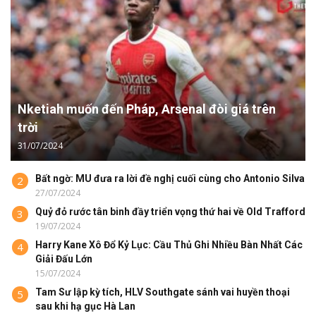
Nketiah muốn đến Pháp, Arsenal đòi giá trên
trời
31/07/2024
Bất ngờ: MU đưa ra lời đề nghị cuối cùng cho Antonio Silva
2
27/07/2024
Quỷ đỏ rước tân binh đầy triển vọng thứ hai về Old Trafford
3
19/07/2024
Harry Kane Xô Đổ Kỷ Lục: Cầu Thủ Ghi Nhiều Bàn Nhất Các
4
Giải Đấu Lớn
15/07/2024
Tam Sư lập kỳ tích, HLV Southgate sánh vai huyền thoại
5
sau khi hạ gục Hà Lan