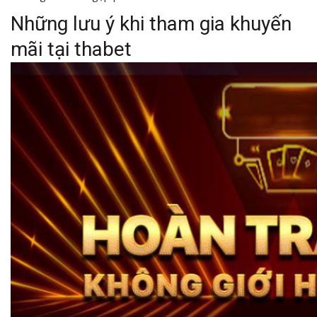
Những lưu ý khi tham gia khuyến
mãi tại thabet