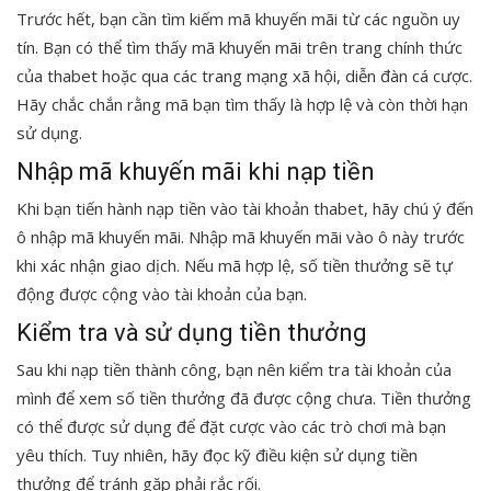
Trước hết, bạn cần tìm kiếm mã khuyến mãi từ các nguồn uy
tín. Bạn có thể tìm thấy mã khuyến mãi trên trang chính thức
của thabet hoặc qua các trang mạng xã hội, diễn đàn cá cược.
Hãy chắc chắn rằng mã bạn tìm thấy là hợp lệ và còn thời hạn
sử dụng.
Nhập mã khuyến mãi khi nạp tiền
Khi bạn tiến hành nạp tiền vào tài khoản thabet, hãy chú ý đến
ô nhập mã khuyến mãi. Nhập mã khuyến mãi vào ô này trước
khi xác nhận giao dịch. Nếu mã hợp lệ, số tiền thưởng sẽ tự
động được cộng vào tài khoản của bạn.
Kiểm tra và sử dụng tiền thưởng
Sau khi nạp tiền thành công, bạn nên kiểm tra tài khoản của
mình để xem số tiền thưởng đã được cộng chưa. Tiền thưởng
có thể được sử dụng để đặt cược vào các trò chơi mà bạn
yêu thích. Tuy nhiên, hãy đọc kỹ điều kiện sử dụng tiền
thưởng để tránh gặp phải rắc rối.