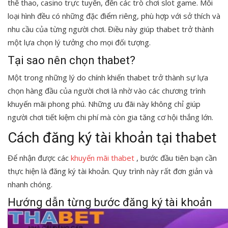
thể thao, casino trực tuyến, đến các trò chơi slot game. Mỗi
loại hình đều có những đặc điểm riêng, phù hợp với sở thích và
nhu cầu của từng người chơi. Điều này giúp thabet trở thành
một lựa chọn lý tưởng cho mọi đối tượng.
Tại sao nên chọn thabet?
Một trong những lý do chính khiến thabet trở thành sự lựa
chọn hàng đầu của người chơi là nhờ vào các chương trình
khuyến mãi phong phú. Những ưu đãi này không chỉ giúp
người chơi tiết kiệm chi phí mà còn gia tăng cơ hội thắng lớn.
Cách đăng ký tài khoản tại thabet
Để nhận được các
khuyến mãi thabet
, bước đầu tiên bạn cần
thực hiện là đăng ký tài khoản. Quy trình này rất đơn giản và
nhanh chóng.
Hướng dẫn từng bước đăng ký tài khoản