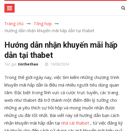
Trang chủ
Tổng hợp
Hướng dẫn nhận khuyến mãi hấp dẫn tại thabet
Hướng dẫn nhận khuyến mãi hấp
dẫn tại thabet
Tác giả:
tinthethao
19/08/2024
Trong thế giới ngày nay, việc tìm kiếm những chương trình
khuyến mãi hấp dẫn là điều mà nhiều người tiêu dùng quan
tâm. Đặc biệt trong lĩnh vực cá cược trực tuyến, các trang
web như thabet đã trở thành một điểm đến lý tưởng cho
những ai yêu thích sự hồi hộp và mong muốn nhận được
những ưu đãi tốt nhất. Bài viết này sẽ hướng dẫn bạn cách
nhận khuyến mãi hấp dẫn tại
nhà cái thabet
, từ việc đăng ký
tài khoản cho đến cách sử dụng các mã khuyến mãi hiệu quả.