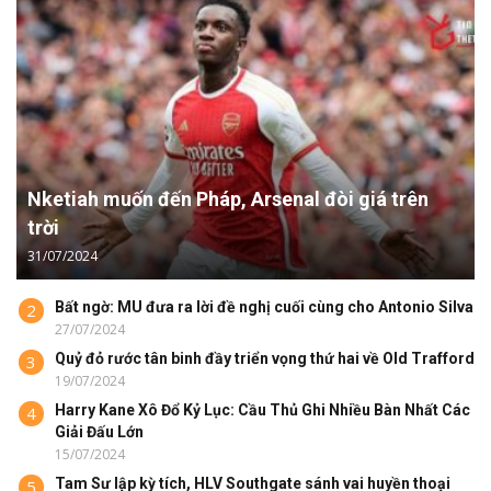
Nketiah muốn đến Pháp, Arsenal đòi giá trên
trời
31/07/2024
Bất ngờ: MU đưa ra lời đề nghị cuối cùng cho Antonio Silva
2
27/07/2024
Quỷ đỏ rước tân binh đầy triển vọng thứ hai về Old Trafford
3
19/07/2024
Harry Kane Xô Đổ Kỷ Lục: Cầu Thủ Ghi Nhiều Bàn Nhất Các
4
Giải Đấu Lớn
15/07/2024
Tam Sư lập kỳ tích, HLV Southgate sánh vai huyền thoại
5