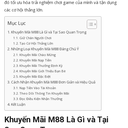
đó tối ưu hóa trải nghiệm chơi game của mình và tận dụng
các cơ hội thắng lớn.
Mục Lục
Khuyến Mãi M88 Là Gì và Tại Sao Quan Trọng
Giữ Chân Người Chơi
Tạo Cơ Hội Thắng Lớn
Những Loại Khuyến Mãi M88 Đáng Chú Ý
Khuyến Mãi Chào Mừng
Khuyến Mãi Nạp Tiền
Khuyến Mãi Thưởng Định Kỳ
Khuyến Mãi Giới Thiệu Bạn Bè
Khuyến Mãi Đặc Biệt
Cách Nhận Khuyến Mãi M88 Đơn Giản và Hiệu Quả
Nạp Tiền Vào Tài Khoản
Theo Dõi Thông Tin Khuyến Mãi
Đọc Điều Kiện Nhận Thưởng
Kết Luận
Khuyến Mãi M88 Là Gì và Tại