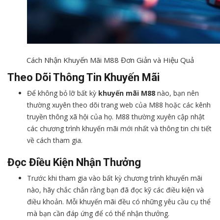
Cách Nhận Khuyến Mãi M88 Đơn Giản và Hiệu Quả
Theo Dõi Thông Tin Khuyến Mãi
Để không bỏ lỡ bất kỳ
khuyến mãi M88
nào, bạn nên
thường xuyên theo dõi trang web của M88 hoặc các kênh
truyền thông xã hội của họ. M88 thường xuyên cập nhật
các chương trình khuyến mãi mới nhất và thông tin chi tiết
về cách tham gia.
Đọc Điều Kiện Nhận Thưởng
Trước khi tham gia vào bất kỳ chương trình khuyến mãi
nào, hãy chắc chắn rằng bạn đã đọc kỹ các điều kiện và
điều khoản. Mỗi khuyến mãi đều có những yêu cầu cụ thể
mà bạn cần đáp ứng để có thể nhận thưởng.