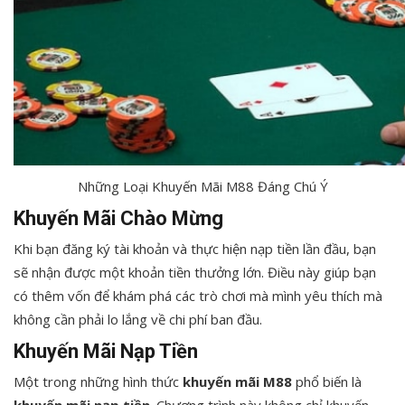
Những Loại Khuyến Mãi M88 Đáng Chú Ý
Khuyến Mãi Chào Mừng
Khi bạn đăng ký tài khoản và thực hiện nạp tiền lần đầu, bạn
sẽ nhận được một khoản tiền thưởng lớn. Điều này giúp bạn
có thêm vốn để khám phá các trò chơi mà mình yêu thích mà
không cần phải lo lắng về chi phí ban đầu.
Khuyến Mãi Nạp Tiền
Một trong những hình thức
khuyến mãi M88
phổ biến là