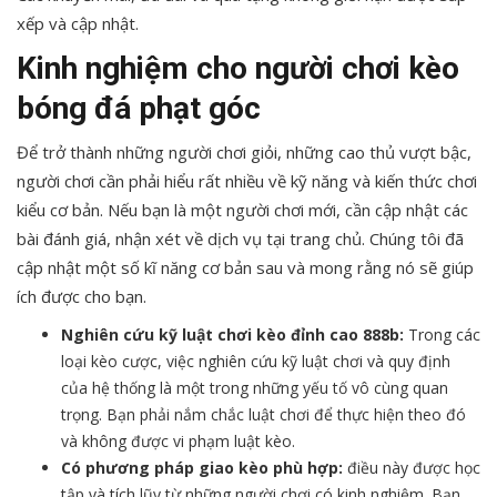
xếp và cập nhật.
Kinh nghiệm cho người chơi kèo
bóng đá phạt góc
Để trở thành những người chơi giỏi, những cao thủ vượt bậc,
người chơi cần phải hiểu rất nhiều về kỹ năng và kiến thức chơi
kiểu cơ bản. Nếu bạn là một người chơi mới, cần cập nhật các
bài đánh giá, nhận xét về dịch vụ tại trang chủ. Chúng tôi đã
cập nhật một số kĩ năng cơ bản sau và mong rằng nó sẽ giúp
ích được cho bạn.
Nghiên cứu kỹ luật chơi kèo đỉnh cao 888b:
Trong các
loại kèo cược, việc nghiên cứu kỹ luật chơi và quy định
của hệ thống là một trong những yếu tố vô cùng quan
trọng. Bạn phải nắm chắc luật chơi để thực hiện theo đó
và không được vi phạm luật kèo.
Có phương pháp giao kèo phù hợp:
điều này được học
tập và tích lũy từ những người chơi có kinh nghiệm. Bạn