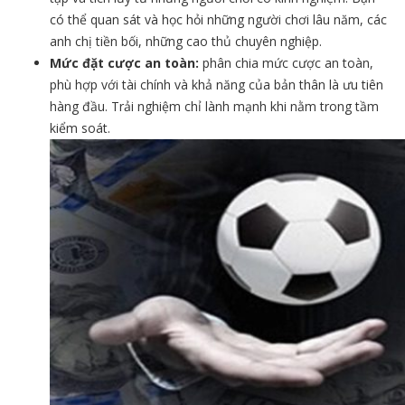
có thể quan sát và học hỏi những người chơi lâu năm, các
anh chị tiền bối, những cao thủ chuyên nghiệp.
Mức đặt cược an toàn:
phân chia mức cược an toàn,
phù hợp với tài chính và khả năng của bản thân là ưu tiên
hàng đầu. Trải nghiệm chỉ lành mạnh khi nằm trong tầm
kiểm soát.