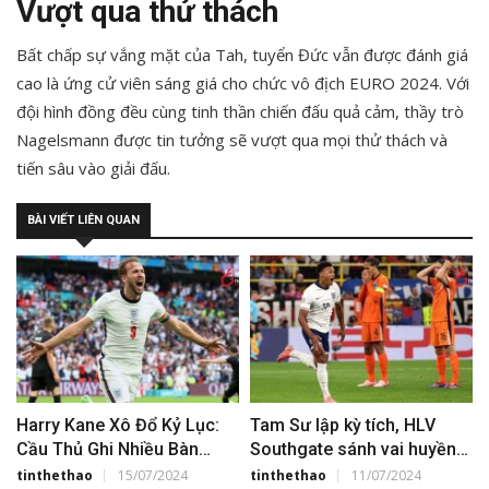
Vượt qua thử thách
Bất chấp sự vắng mặt của Tah, tuyển Đức vẫn được đánh giá
cao là ứng cử viên sáng giá cho chức vô địch EURO 2024. Với
đội hình đồng đều cùng tinh thần chiến đấu quả cảm, thầy trò
Nagelsmann được tin tưởng sẽ vượt qua mọi thử thách và
tiến sâu vào giải đấu.
BÀI VIẾT LIÊN QUAN
Harry Kane Xô Đổ Kỷ Lục:
Tam Sư lập kỳ tích, HLV
Cầu Thủ Ghi Nhiều Bàn
Southgate sánh vai huyền
Nhất Các Giải Đấu Lớn
thoại sau khi hạ gục Hà Lan
tinthethao
15/07/2024
tinthethao
11/07/2024