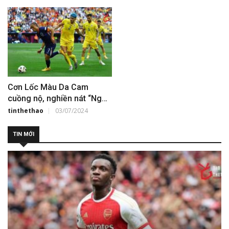
Cơn Lốc Màu Da Cam
cuồng nộ, nghiền nát “Ngựa
già” Romania
tinthethao
03/07/2024
TIN MỚI