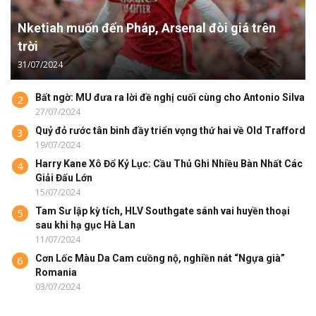
Nketiah muốn đến Pháp, Arsenal đòi giá trên
trời
31/07/2024
Bất ngờ: MU đưa ra lời đề nghị cuối cùng cho Antonio Silva
2
27/07/2024
Quỷ đỏ rước tân binh đầy triển vọng thứ hai về Old Trafford
3
19/07/2024
Harry Kane Xô Đổ Kỷ Lục: Cầu Thủ Ghi Nhiều Bàn Nhất Các
4
Giải Đấu Lớn
15/07/2024
Tam Sư lập kỳ tích, HLV Southgate sánh vai huyền thoại
5
sau khi hạ gục Hà Lan
11/07/2024
Cơn Lốc Màu Da Cam cuồng nộ, nghiền nát “Ngựa già”
6
Romania
03/07/2024