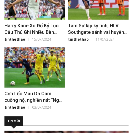
Harry Kane Xô Đổ Kỷ Lục:
Tam Sư lập kỳ tích, HLV
Cầu Thủ Ghi Nhiều Bàn
Southgate sánh vai huyền
Nhất Các Giải Đấu Lớn
thoại sau khi hạ gục Hà Lan
tinthethao
15/07/2024
tinthethao
11/07/2024
Cơn Lốc Màu Da Cam
cuồng nộ, nghiền nát “Ngựa
già” Romania
tinthethao
03/07/2024
TIN MỚI