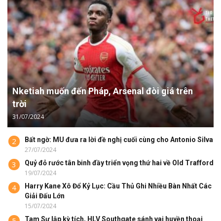
Nketiah muốn đến Pháp, Arsenal đòi giá trên
trời
31/07/2024
Bất ngờ: MU đưa ra lời đề nghị cuối cùng cho Antonio Silva
2
27/07/2024
Quỷ đỏ rước tân binh đầy triển vọng thứ hai về Old Trafford
3
19/07/2024
Harry Kane Xô Đổ Kỷ Lục: Cầu Thủ Ghi Nhiều Bàn Nhất Các
4
Giải Đấu Lớn
15/07/2024
Tam Sư lập kỳ tích, HLV Southgate sánh vai huyền thoại
5