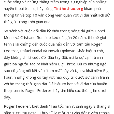
cuộc sống và những thăng trầm trong sự nghiệp của những
huyền thoại tennis, hãy cùng
Tinthethao.org
khám phá
thông tin về top 10 vận động viên quần vợt vĩ đại nhất lịch sử
thế giới trong thời gian qua.
So sánh với cuộc đối đầu kỳ diệu trong bóng đá giữa Lionel
Messi và Cristiano Ronaldo kéo dài gần 20 năm, thì thế giới
tennis lại chứng kiến cuộc đua hấp dẫn với tam tấu Roger
Federer, Rafael Nadal và Novak Djokovic. Khác biệt ở chỗ,
đây không chỉ là cuộc đối đầu tay đôi, mà là sự cạnh tranh
giữa ba người, tạo ra khái niệm Big Three. Dù có những ngôi
sao cố gắng nối kết vào “tam mã” này và tạo ra khái niệm Big
Four, nhưng không có tay vợt nào duy trì được sự cạnh tranh
với họ trong thời gian dài. Để hiểu rõ hơn về vĩ đại của huyền
thoại tennis Roger Federer, hãy tìm hiểu các thông tin dưới
đây.
Roger Federer, biệt danh “Tàu tốc hành”, sinh ngày 8 tháng 8
năm 1981 tại Basel, Thụy Sĩ, là một cựu vận động viên tennis