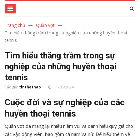
Trang chủ
Quần vợt
Tìm hiểu thăng trầm trong sự nghiệp của những huyền thoại
tennis
Tìm hiểu thăng trầm trong sự
nghiệp của những huyền thoại
tennis
Tác giả:
tinthethao
11/03/2024
Cuộc đời và sự nghiệp của các
huyền thoại tennis
Quần vợt đã mang lại nhiều niềm vui và danh hiệu quý giá cho
các vận động viên, bao gồm cả nam và nữ. Để hiểu thêm về