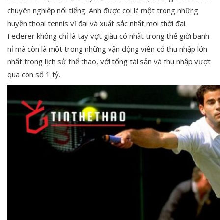
chuyên nghiệp nổi tiếng. Anh được coi là một trong những
huyền thoại tennis vĩ đại và xuất sắc nhất mọi thời đại.
Federer không chỉ là tay vợt giàu có nhất trong thế giới banh
nỉ mà còn là một trong những vận động viên có thu nhập lớn
nhất trong lịch sử thể thao, với tổng tài sản và thu nhập vượt
qua con số 1 tỷ.