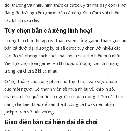
đổi thưởng và nhiều hình thức cá cược uy tín mà đây còn là nơi
đáng để trải nghiệm game bắn cá xèng đình đám với nhiều
các lợi ích sau đây:
Tùy chọn bắn cá xèng linh hoạt
Trong trò chơi thú vị này, thành viên cổng game tham gia săn
bắn cá dưới đại dương kỳ bí sẽ được tùy chọn với nhiều các
cấp độ và phong cách chơi khác nhau sau cho hiệu quả nhất.
Việc lựa chọn loại game, vũ khí hoặc sử dụng các tính năng
trong khi chơi sẽ khác nhau.
Cơ hội thắng cao cũng phần nào tùy thuộc vào việc đầu tư
của mỗi người. Có thành viên sẽ mua nhiều vũ khí xịn sò,
mạnh và hiệu quả hoặc có người còn vận dụng thêm các tính
năng đặc biệt khác để săn thành công cá boss nên nhận
jackpot với số tiền khủng.
Giao diện bắn cá hiện đại dễ chơi