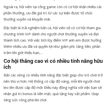
Ngoài ra, hội viên tại cổng game còn có cơ hội nhận nhiều các
phần thưởng, ưu đãi giá trị từ các sự kiện được tổ chức
thường xuyên và khuyến mãi.
Đặc biệt là trải nghiệm bắn cá, hội viên sẽ có cơ hội tham gia
chương trình VIP dành cho người chơi thường xuyên và đạt
thành tích cao. Với việc tích lũy điểm VIP anh em được hưởng
thêm nhiều ưu đãi và quyền lợi như giảm phí, tặng tiền, phần
trăm khi giới thiệu bạn,…
Cơ hội thắng cao vì có nhiều tính năng hữu
ích
Bắn các xèng có nhiều tính năng đặc biệt giúp cho trò chơi trở
nên thú vị hơn. Hệ thống có cấp độ vàng, mỗi khi người chơi
leo lên được cấp độ mới. Điều này đồng nghĩa với việc bạn sẽ
nhận giá trị bonus là tiền mặt, quà tặng hay vật phẩm. Giúp
tăng sức công phá khi chơi.