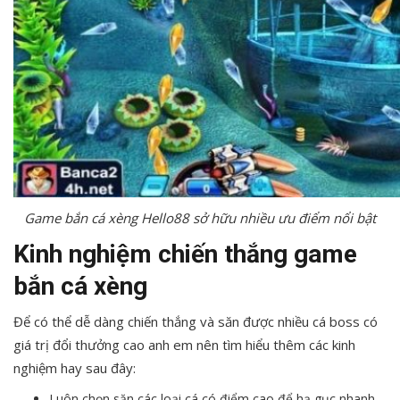
Game bắn cá xèng Hello88 sở hữu nhiều ưu điểm nổi bật
Kinh nghiệm chiến thắng game
bắn cá xèng
Để có thể dễ dàng chiến thắng và săn được nhiều cá boss có
giá trị đổi thưởng cao anh em nên tìm hiểu thêm các kinh
nghiệm hay sau đây:
Luôn chọn săn các loại cá có điểm cao để hạ gục nhanh