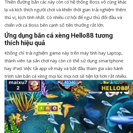
Thiên đường bắn các này còn có hệ thống Boss vô cùng khác
lạ và kích thích người chơi và khiến thời gian trải nghiệm thêm
thú vị, kịch tính nhất. Có nhiều cơ hội để ngư thủ đối đầu và
chiến với cá Boss bên cạnh số tiền thưởng rất lớn.
Ứng dụng bắn cá xèng Hello88 tương
thích hiệu quả
Không chỉ trải nghiệm game này trên máy tính hay Laptop,
thành viên tại sân chơi này còn có thể sử dụng smartphone
hay iPad. Việc tải app về máy và bắt đầu tham gia vào hành
trình săn bắn cá xèng mọi lúc mọi nơi sẽ tiện lợi hơn rất nhiều.