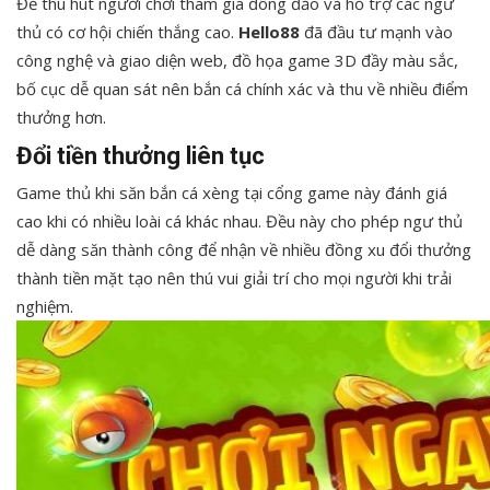
Để thu hút người chơi tham gia đông đảo và hỗ trợ các ngư
thủ có cơ hội chiến thắng cao.
Hello88
đã đầu tư mạnh vào
công nghệ và giao diện web, đồ họa game 3D đầy màu sắc,
bố cục dễ quan sát nên bắn cá chính xác và thu về nhiều điểm
thưởng hơn.
Đổi tiền thưởng liên tục
Game thủ khi săn bắn cá xèng tại cổng game này đánh giá
cao khi có nhiều loài cá khác nhau. Đều này cho phép ngư thủ
dễ dàng săn thành công để nhận về nhiều đồng xu đổi thưởng
thành tiền mặt tạo nên thú vui giải trí cho mọi người khi trải
nghiệm.