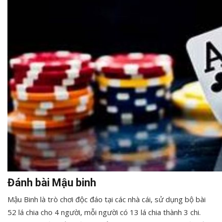
Đánh bài Mậu binh
Mậu Binh là trò chơi độc đáo tại các nhà cái, sử dụng bộ bài
52 lá chia cho 4 người, mỗi người có 13 lá chia thành 3 chi.