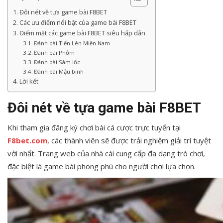
Đôi nét về tựa game bài F8BET
Các ưu điểm nổi bật của game bài F8BET
Điểm mặt các game bài F8BET siêu hấp dẫn
Đánh bài Tiến Lên Miền Nam
Đánh bài Phỏm
Đánh bài Sâm lốc
Đánh bài Mậu binh
Lời kết
Đôi nét về tựa game bài F8BET
Khi tham gia đăng ký chơi bài cá cược trực tuyến tại
F8bet.com
, các thành viên sẽ được trải nghiệm giải trí tuyệt
vời nhất. Trang web của nhà cái cung cấp đa dạng trò chơi,
đặc biệt là game bài phong phú cho người chơi lựa chọn.