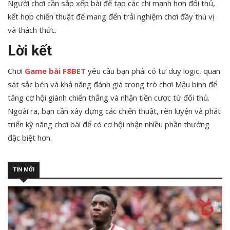
Người chơi cần sắp xếp bài để tạo các chi mạnh hơn đối thủ,
kết hợp chiến thuật để mang đến trải nghiệm chơi đầy thú vị
và thách thức.
Lời kết
Chơi
Game bài F8BET
yêu cầu bạn phải có tư duy logic, quan
sát sắc bén và khả năng đánh giá trong trò chơi Mậu binh để
tăng cơ hội giành chiến thắng và nhận tiền cược từ đối thủ.
Ngoài ra, bạn cần xây dựng các chiến thuật, rèn luyện và phát
triển kỹ năng chơi bài để có cơ hội nhận nhiều phần thưởng
đặc biệt hơn.
TIN MỚI