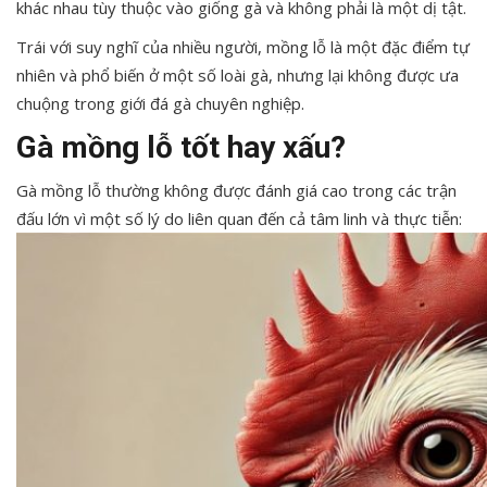
khác nhau tùy thuộc vào giống gà và không phải là một dị tật.
Trái với suy nghĩ của nhiều người, mồng lỗ là một đặc điểm tự
nhiên và phổ biến ở một số loài gà, nhưng lại không được ưa
chuộng trong giới đá gà chuyên nghiệp.
Gà mồng lỗ tốt hay xấu?
Gà mồng lỗ thường không được đánh giá cao trong các trận
đấu lớn vì một số lý do liên quan đến cả tâm linh và thực tiễn: