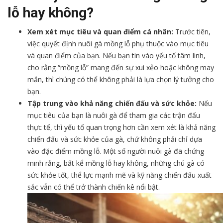
lỗ hay không?
Xem xét mục tiêu và quan điểm cá nhân:
Trước tiên,
việc quyết định nuôi gà mồng lỗ phụ thuộc vào mục tiêu
và quan điểm của bạn. Nếu bạn tin vào yếu tố tâm linh,
cho rằng “mồng lỗ” mang đến sự xui xẻo hoặc không may
mắn, thì chúng có thể không phải là lựa chọn lý tưởng cho
bạn.
Tập trung vào khả năng chiến đấu và sức khỏe:
Nếu
mục tiêu của bạn là nuôi gà để tham gia các trận đấu
thực tế, thì yếu tố quan trọng hơn cần xem xét là khả năng
chiến đấu và sức khỏe của gà, chứ không phải chỉ dựa
vào đặc điểm mồng lỗ. Một số người nuôi gà đã chứng
minh rằng, bất kể mồng lỗ hay không, những chú gà có
sức khỏe tốt, thể lực mạnh mẽ và kỹ năng chiến đấu xuất
sắc vẫn có thể trở thành chiến kê nổi bật.