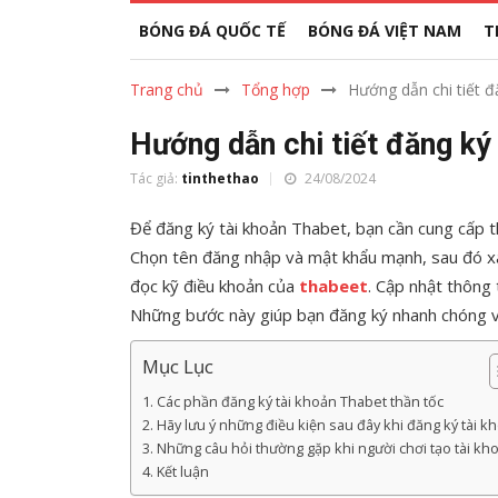
BÓNG ĐÁ QUỐC TẾ
BÓNG ĐÁ VIỆT NAM
T
Trang chủ
Tổng hợp
Hướng dẫn chi tiết 
Hướng dẫn chi tiết đăng k
Tác giả:
tinthethao
24/08/2024
Để đăng ký tài khoản Thabet, bạn cần cung cấp th
Chọn tên đăng nhập và mật khẩu mạnh, sau đó xá
đọc kỹ điều khoản của
thabeet
. Cập nhật thông 
Những bước này giúp bạn đăng ký nhanh chóng v
Mục Lục
Các phần đăng ký tài khoản Thabet thần tốc
Hãy lưu ý những điều kiện sau đây khi đăng ký tài k
Những câu hỏi thường gặp khi người chơi tạo tài kh
Kết luận