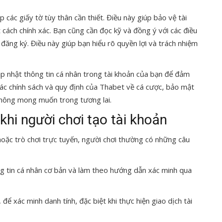
 các giấy tờ tùy thân cần thiết. Điều này giúp bảo vệ tài
cách chính xác. Bạn cũng cần đọc kỹ và đồng ý với các điều
 đăng ký. Điều này giúp bạn hiểu rõ quyền lợi và trách nhiệm
ập nhật thông tin cá nhân trong tài khoản của bạn để đảm
các chính sách và quy định của Thabet về cá cược, bảo mật
 không mong muốn trong tương lai.
hi người chơi tạo tài khoản
hoặc trò chơi trực tuyến, người chơi thường có những câu
 tin cá nhân cơ bản và làm theo hướng dẫn xác minh qua
 để xác minh danh tính, đặc biệt khi thực hiện giao dịch tài