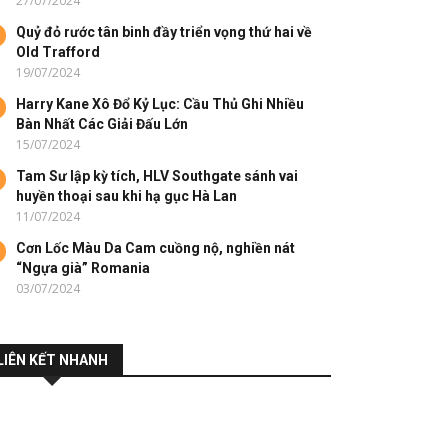
27/07/2024
Quỷ đỏ rước tân binh đầy triển vọng thứ hai về
Old Trafford
19/07/2024
Harry Kane Xô Đổ Kỷ Lục: Cầu Thủ Ghi Nhiều
Bàn Nhất Các Giải Đấu Lớn
15/07/2024
Tam Sư lập kỳ tích, HLV Southgate sánh vai
huyền thoại sau khi hạ gục Hà Lan
11/07/2024
Cơn Lốc Màu Da Cam cuồng nộ, nghiền nát
“Ngựa già” Romania
03/07/2024
LIÊN KẾT NHANH