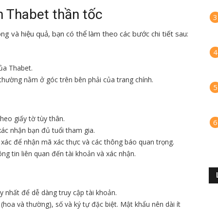
n Thabet thần tốc
3
g và hiệu quả, bạn có thể làm theo các bước chi tiết sau:
4
của Thabet.
 thường nằm ở góc trên bên phải của trang chính.
5
heo giấy tờ tùy thân.
6
xác nhận bạn đủ tuổi tham gia.
h xác để nhận mã xác thực và các thông báo quan trọng.
ông tin liên quan đến tài khoản và xác nhận.
 nhất để dễ dàng truy cập tài khoản.
hoa và thường), số và ký tự đặc biệt. Mật khẩu nên dài ít