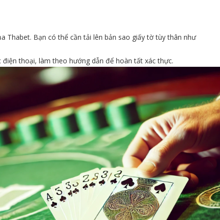
a Thabet. Bạn có thể cần tải lên bản sao giấy tờ tùy thân như
 điện thoại, làm theo hướng dẫn để hoàn tất xác thực.