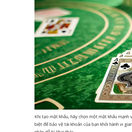
Khi tạo mật khẩu, hãy chọn một mật khẩu mạnh vớ
biệt để bảo vệ tài khoản của bạn khỏi hành vi gi
nhân dễ bị khai thác.