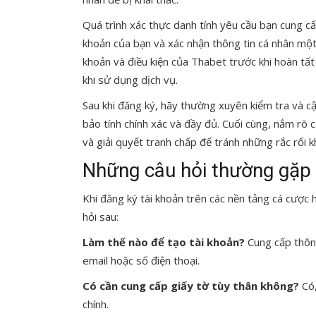
Quá trình xác thực danh tính yêu cầu bạn cung cấp
khoản của bạn và xác nhận thông tin cá nhân một 
khoản và điều kiện của Thabet trước khi hoàn tất
khi sử dụng dịch vụ.
Sau khi đăng ký, hãy thường xuyên kiểm tra và c
bảo tính chính xác và đầy đủ. Cuối cùng, nắm rõ 
và giải quyết tranh chấp để tránh những rắc rối
Những câu hỏi thường gặp k
Khi đăng ký tài khoản trên các nền tảng cá cược 
hỏi sau:
Làm thế nào để tạo tài khoản?
Cung cấp thông
email hoặc số điện thoại.
Có cần cung cấp giấy tờ tùy thân không?
Có,
chính.