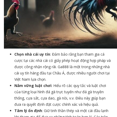
Chọn nhà cái uy tín
: Đảm bảo rằng bạn tham gia cá
cược tại các nhà cái có giấy phép hoạt động hợp pháp và
được công nhận rộng rãi. Ga888 là một trong những nhà
cái uy tín hàng đầu tại Châu Á, được nhiều người chơi tại
Việt Nam lựa chọn.
Nắm vững luật chơi
: Hiểu rõ các quy tắc và luật chơi
của từng loại hình đá gà trực tuyến như đá gà truyền
thống, cựa sắt, cựa dao, gà nòi, v.v. Điều này giúp bạn
đưa ra quyết định đặt cược chính xác và hiệu quả.
Tâm lý ổn định
: Giữ tinh thần thép và một cái đầu lạnh
khi tham gia để đưa ra những tính toán hợp lý. Các trận