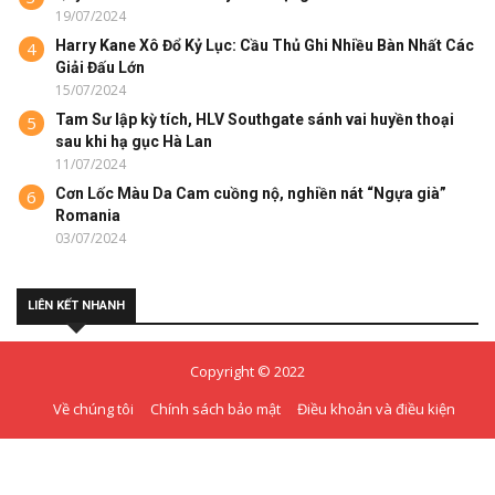
19/07/2024
Harry Kane Xô Đổ Kỷ Lục: Cầu Thủ Ghi Nhiều Bàn Nhất Các
4
Giải Đấu Lớn
15/07/2024
Tam Sư lập kỳ tích, HLV Southgate sánh vai huyền thoại
5
sau khi hạ gục Hà Lan
11/07/2024
Cơn Lốc Màu Da Cam cuồng nộ, nghiền nát “Ngựa già”
6
Romania
03/07/2024
LIÊN KẾT NHANH
Copyright © 2022
Về chúng tôi
Chính sách bảo mật
Điều khoản và điều kiện
SHBET
luôn đặt lợi ích người chơi lên hàng đầu bằng cách cung cấp
dịch vụ chăm sóc khách hàng tận tình, sẵn sàng hỗ trợ và giải đáp