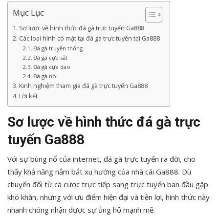
Mục Lục
Sơ lược về hình thức đá gà trực tuyến Ga888
Các loại hình có mặt tại đá gà trực tuyến tại Ga888
Đá gà truyền thống
Đá gà cựa sắt
Đá gà cựa dao
Đá gà nòi
Kinh nghiệm tham gia đá gà trực tuyến Ga888
Lời kết
Sơ lược về hình thức đá gà trực
tuyến Ga888
Với sự bùng nổ của internet, đá gà trực tuyến ra đời, cho
thấy khả năng nắm bắt xu hướng của nhà cái Ga888. Dù
chuyển đổi từ cá cược trực tiếp sang trực tuyến ban đầu gặp
khó khăn, nhưng với ưu điểm hiện đại và tiện lợi, hình thức này
nhanh chóng nhận được sự ủng hộ mạnh mẽ.