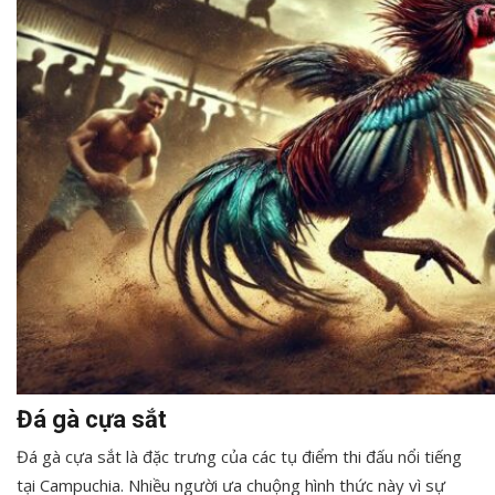
Đá gà cựa sắt
Đá gà cựa sắt là đặc trưng của các tụ điểm thi đấu nổi tiếng
tại Campuchia. Nhiều người ưa chuộng hình thức này vì sự