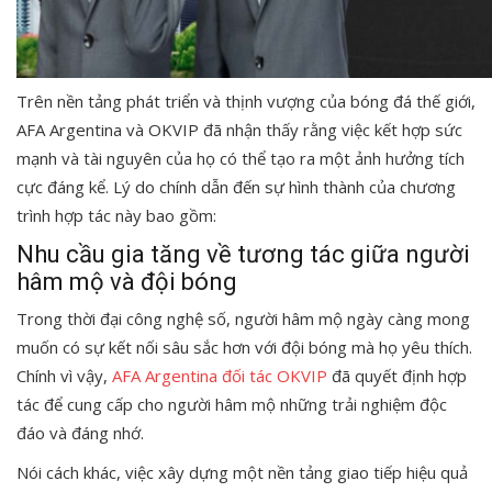
Trên nền tảng phát triển và thịnh vượng của bóng đá thế giới,
AFA Argentina và OKVIP đã nhận thấy rằng việc kết hợp sức
mạnh và tài nguyên của họ có thể tạo ra một ảnh hưởng tích
cực đáng kể. Lý do chính dẫn đến sự hình thành của chương
trình hợp tác này bao gồm:
Nhu cầu gia tăng về tương tác giữa người
hâm mộ và đội bóng
Trong thời đại công nghệ số, người hâm mộ ngày càng mong
muốn có sự kết nối sâu sắc hơn với đội bóng mà họ yêu thích.
Chính vì vậy,
AFA Argentina đối tác OKVIP
đã quyết định hợp
tác để cung cấp cho người hâm mộ những trải nghiệm độc
đáo và đáng nhớ.
Nói cách khác, việc xây dựng một nền tảng giao tiếp hiệu quả