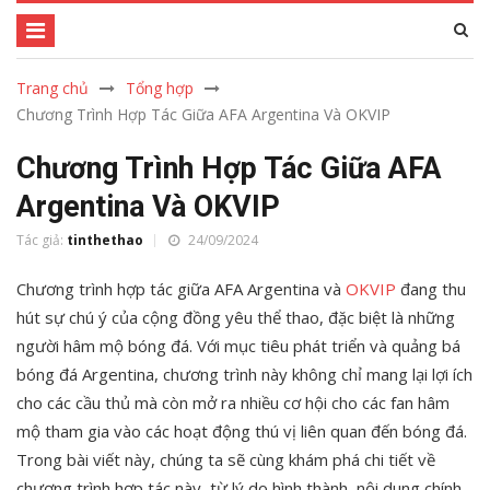
Trang chủ
Tổng hợp
Chương Trình Hợp Tác Giữa AFA Argentina Và OKVIP
Chương Trình Hợp Tác Giữa AFA
Argentina Và OKVIP
Tác giả:
tinthethao
24/09/2024
Chương trình hợp tác giữa AFA Argentina và
OKVIP
đang thu
hút sự chú ý của cộng đồng yêu thể thao, đặc biệt là những
người hâm mộ bóng đá. Với mục tiêu phát triển và quảng bá
bóng đá Argentina, chương trình này không chỉ mang lại lợi ích
cho các cầu thủ mà còn mở ra nhiều cơ hội cho các fan hâm
mộ tham gia vào các hoạt động thú vị liên quan đến bóng đá.
Trong bài viết này, chúng ta sẽ cùng khám phá chi tiết về
chương trình hợp tác này, từ lý do hình thành, nội dung chính,