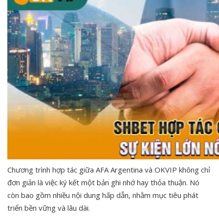
Chương trình hợp tác giữa AFA Argentina và OKVIP không chỉ
đơn giản là việc ký kết một bản ghi nhớ hay thỏa thuận. Nó
còn bao gồm nhiều nội dung hấp dẫn, nhằm mục tiêu phát
triển bền vững và lâu dài.