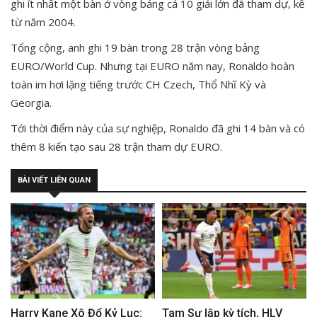
ghi ít nhất một bàn ở vòng bảng cả 10 giải lớn đã tham dự, kể
từ năm 2004.
Tổng cộng, anh ghi 19 bàn trong 28 trận vòng bảng
EURO/World Cup. Nhưng tại EURO năm nay, Ronaldo hoàn
toàn im hơi lặng tiếng trước CH Czech, Thổ Nhĩ Kỳ và
Georgia.
Tới thời điểm này của sự nghiệp, Ronaldo đã ghi 14 bàn và có
thêm 8 kiến tạo sau 28 trận tham dự EURO.
BÀI VIẾT LIÊN QUAN
Harry Kane Xô Đổ Kỷ Lục:
Tam Sư lập kỳ tích, HLV