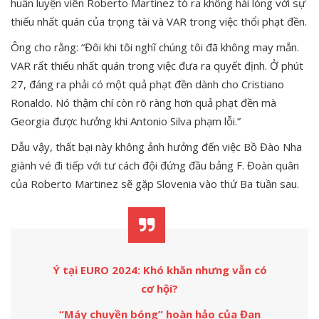
huấn luyện viên Roberto Martinez tỏ ra không hài lòng với sự
thiếu nhất quán của trọng tài và VAR trong việc thổi phạt đền.
Ông cho rằng: “Đôi khi tôi nghĩ chúng tôi đã không may mắn.
VAR rất thiếu nhất quán trong việc đưa ra quyết định. Ở phút
27, đáng ra phải có một quả phạt đền dành cho Cristiano
Ronaldo. Nó thậm chí còn rõ ràng hơn quả phạt đền mà
Georgia được hưởng khi Antonio Silva phạm lỗi.”
Dẫu vậy, thất bại này không ảnh hưởng đến việc Bồ Đào Nha
giành vé đi tiếp với tư cách đội đứng đầu bảng F. Đoàn quân
của Roberto Martinez sẽ gặp Slovenia vào thứ Ba tuần sau.
Ý tại EURO 2024: Khó khăn nhưng vẫn có
cơ hội?
“Máy chuyền bóng” hoàn hảo của Đan