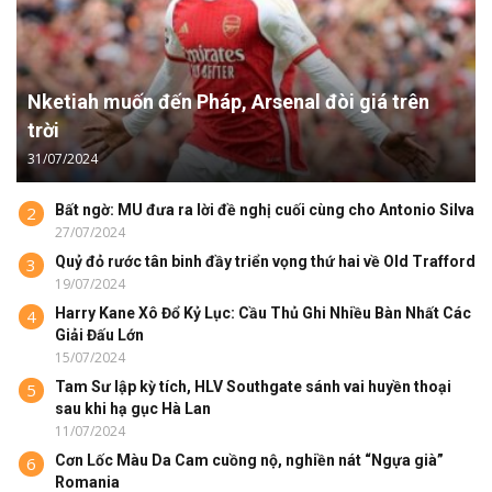
Nketiah muốn đến Pháp, Arsenal đòi giá trên
trời
31/07/2024
Bất ngờ: MU đưa ra lời đề nghị cuối cùng cho Antonio Silva
2
27/07/2024
Quỷ đỏ rước tân binh đầy triển vọng thứ hai về Old Trafford
3
19/07/2024
Harry Kane Xô Đổ Kỷ Lục: Cầu Thủ Ghi Nhiều Bàn Nhất Các
4
Giải Đấu Lớn
15/07/2024
Tam Sư lập kỳ tích, HLV Southgate sánh vai huyền thoại
5
sau khi hạ gục Hà Lan
11/07/2024
Cơn Lốc Màu Da Cam cuồng nộ, nghiền nát “Ngựa già”
6
Romania