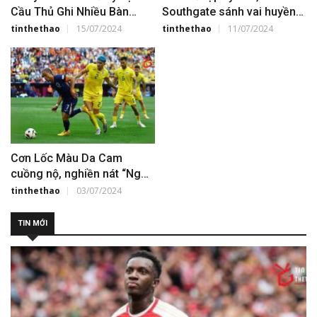
Cầu Thủ Ghi Nhiều Bàn
Southgate sánh vai huyền
Nhất Các Giải Đấu Lớn
thoại sau khi hạ gục Hà Lan
tinthethao
15/07/2024
tinthethao
11/07/2024
Cơn Lốc Màu Da Cam
cuồng nộ, nghiền nát “Ngựa
già” Romania
tinthethao
03/07/2024
TIN MỚI