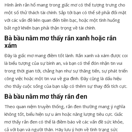
Hình ảnh rắn hổ mang trong giấc mơ có thể tượng trưng cho
một số thử thách tài chính. Sắp tới bạn có thể sẽ phải đối mặt
với các vấn đề liên quan đến tiền bạc, hoặc một tình huống
bất ngờ khiến bạn phải thận trọng về tài chính.
Bà bầu nằm mơ thấy rắn xanh hoặc rắn
xám
Đây là giấc mơ mang điềm tốt lành. Rắn xanh và xám được coi
là biểu tượng của sự bình an, và bạn có thể đón nhận tin vui
trong thời gian tới, chẳng hạn như sự thăng tiến, sự phát triển
công việc hoặc một tin vui về gia đình. Đây cũng là dấu hiệu
cho thấy cuộc sống của bạn sắp có thêm sự thay đổi tích cực.
Bà bầu nằm mơ thấy rắn đen
Theo quan niệm truyền thống, rắn đen thường mang ý nghĩa
không tốt, biểu hiện sự u ám hoặc năng lượng tiêu cực. Giấc
mơ thấy rắn đen có thể là điềm báo về các vấn đề sức khỏe,
cả với bạn và người thân. Hãy lưu ý hơn về tình trạng sức