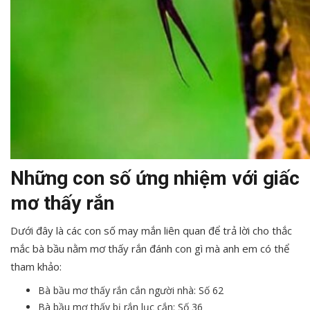
Những con số ứng nhiệm với giấc
mơ thấy rắn
Dưới đây là các con số may mắn liên quan để trả lời cho thắc
mắc bà bầu nằm mơ thấy rắn đánh con gì
mà anh em có thể
tham khảo:
Bà bầu mơ thấy rắn cắn người nhà: Số 62
Bà bầu mơ thấy bị rắn lục cắn: Số 36