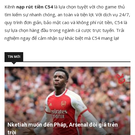
Kênh
nạp rút tiền C54
là lựa chọn tuyệt vời cho game thủ
tìm kiếm sự nhanh chóng, an toàn và tiện lợi. Với dịch vụ 24/7,
quy trình đơn giản, bảo mật cao và không phí rút tiền, C54 là
sự lựa chọn hàng đầu trong ngành cá cược trực tuyến. Trải
nghiệm ngay để cảm nhận sự khác biệt mà C54 mang lại!
TIN MỚI
Nketiah muốn đến Pháp, Arsenal đòi giá trên
trời