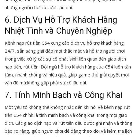
những người chơi cá cược lâu dài.
6. Dịch Vụ Hỗ Trợ Khách Hàng
Nhiệt Tình và Chuyên Nghiệp
Kênh nạp rút tiền C54 cung cấp dịch vụ hỗ trợ khách hàng
24/7, sẵn sàng giải đáp mọi thắc mắc và hỗ trợ người chơi
trong việc xử lý các sự cố phát sinh liên quan đến giao dịch
nạp tiền, rút tiền. Đội ngũ hỗ trợ khách hàng của C54 luôn tận
tâm, nhanh chóng và hiệu quả, giúp game thủ giải quyết mọi
vấn đề mà không gặp phải sự cố lâu dài.
7. Tính Minh Bạch và Công Khai
Một yếu tố không thể không nhắc đến khi nói về kênh nạp rút
tiền C54 chính là tính minh bạch và công khai trong mọi giao
dịch. Các giao dịch nạp và rút tiền đều được ghi nhận và thông
báo rõ ràng, giúp người chơi dễ dàng theo dõi và kiểm tra lịch