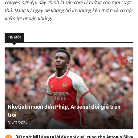
chuyên nghiệp, đây chính là sân chơi lý tưởng cho mọi cược
thủ. Đăng ký ngay để không bỏ lỡ những kèo thơm và cơ hội
kiếm lợi nhuận khủng!
TIN MỚI
Nketiah muốn đến Pháp, Arsenal đòi giá trên
trời
31/07/2024
Bất ngờ: MU đưa ra lời đề nghị cuối cùng cho Antonio Silva