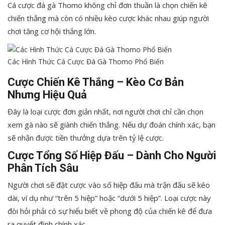
Cá cược đá gà Thomo không chỉ đơn thuần là chọn chiến kê
chiến thắng mà còn có nhiều kèo cược khác nhau giúp người
chơi tăng cơ hội thắng lớn.
Các Hình Thức Cá Cược Đá Gà Thomo Phổ Biến
Cược Chiến Kê Thắng – Kèo Cơ Bản
Nhưng Hiệu Quả
Đây là loại cược đơn giản nhất, nơi người chơi chỉ cần chọn
xem gà nào sẽ giành chiến thắng. Nếu dự đoán chính xác, bạn
sẽ nhận được tiền thưởng dựa trên tỷ lệ cược.
Cược Tổng Số Hiệp Đấu – Dành Cho Người
Phân Tích Sâu
Người chơi sẽ đặt cược vào số hiệp đấu mà trận đấu sẽ kéo
dài, ví dụ như “trên 5 hiệp” hoặc “dưới 5 hiệp”. Loại cược này
đòi hỏi phải có sự hiểu biết về phong độ của chiến kê để đưa
ra quyết định chính xác.