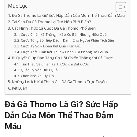
Mục Lục
Đá Gà Thomo Là Gì? Sức Hấp Dẫn Của Môn Thể Thao Đẫm Máu
Tại Sao Đá Gà Thomo Lại Trở Nên Phổ Biến?
Các Hình Thức Cá Cược Đá Gà Thomo Phổ Biến
Cược Chiến Kê Thắng – Kèo Cơ Bản Nhưng Hiệu Quả
Cược Tổng Số Hiệp Đấu – Dành Cho Người Phân Tích Sâu
Cược Tỷ Số – Đoán Kết Quả Trận Đấu
Cược Thời Gian Kết Thúc – Đánh Giá Phong Độ Gà Đá
Bí Quyết Giúp Bạn Tăng Cơ Hội Chiến Thắng Khi Cá Cược
Tìm Hiểu Về Chiến Kê Trước Khi Đặt Cược
Quản Lý Vốn Hiệu Quả
Chọn Nhà Cái Uy Tín
Những Lợi Ích Khi Tham Gia Đá Gà Thomo Trực Tuyến
Kết Luận
Đá Gà Thomo Là Gì? Sức Hấp
Dẫn Của Môn Thể Thao Đẫm
Máu