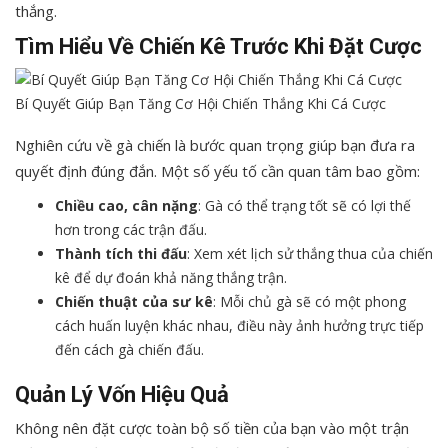
thắng.
Tìm Hiểu Về Chiến Kê Trước Khi Đặt Cược
Bí Quyết Giúp Bạn Tăng Cơ Hội Chiến Thắng Khi Cá Cược
Nghiên cứu về gà chiến là bước quan trọng giúp bạn đưa ra
quyết định đúng đắn. Một số yếu tố cần quan tâm bao gồm:
Chiều cao, cân nặng
: Gà có thể trạng tốt sẽ có lợi thế
hơn trong các trận đấu.
Thành tích thi đấu
: Xem xét lịch sử thắng thua của chiến
kê để dự đoán khả năng thắng trận.
Chiến thuật của sư kê
: Mỗi chủ gà sẽ có một phong
cách huấn luyện khác nhau, điều này ảnh hưởng trực tiếp
đến cách gà chiến đấu.
Quản Lý Vốn Hiệu Quả
Không nên đặt cược toàn bộ số tiền của bạn vào một trận