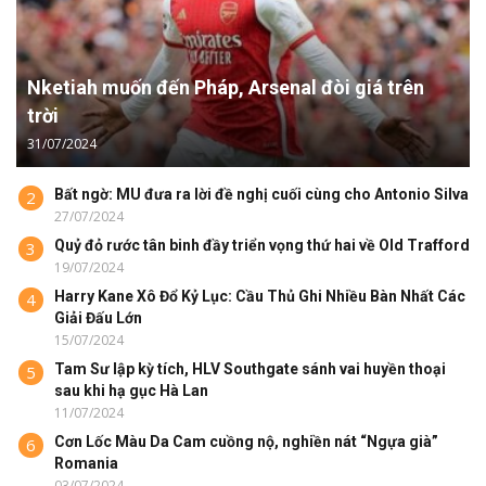
Nketiah muốn đến Pháp, Arsenal đòi giá trên
trời
31/07/2024
Bất ngờ: MU đưa ra lời đề nghị cuối cùng cho Antonio Silva
2
27/07/2024
Quỷ đỏ rước tân binh đầy triển vọng thứ hai về Old Trafford
3
19/07/2024
Harry Kane Xô Đổ Kỷ Lục: Cầu Thủ Ghi Nhiều Bàn Nhất Các
4
Giải Đấu Lớn
15/07/2024
Tam Sư lập kỳ tích, HLV Southgate sánh vai huyền thoại
5
sau khi hạ gục Hà Lan
11/07/2024
Cơn Lốc Màu Da Cam cuồng nộ, nghiền nát “Ngựa già”
6
Romania
03/07/2024