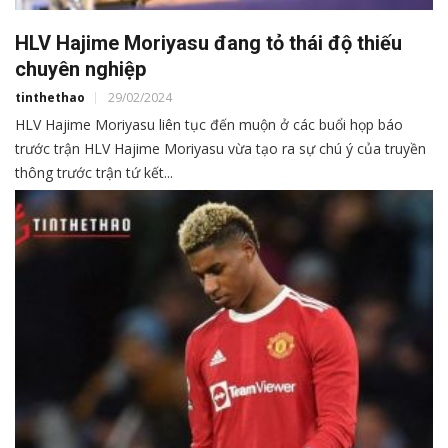
HLV Hajime Moriyasu đang tỏ thái độ thiếu
chuyên nghiệp
tinthethao
29/02/2024
HLV Hajime Moriyasu liên tục đến muộn ở các buổi họp báo
trước trận HLV Hajime Moriyasu vừa tạo ra sự chú ý của truyền
thông trước trận tứ kết...