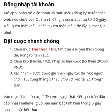
Đăng nhập tài khoản
Mở app, nhập số điện thoại và mật khẩu (đăng ký trước trên
web nếu chưa có). Quá trình đăng nhập mất chưa tới 30 giây.
Nếu quên mật khẩu, nhấn “Quên mật khẩu” để lấy lại trong 2
phút.
Đặt cược nhanh chóng
Chọn mục
Thể thao F168
, tìm trận đấu yêu thích (bóng
đá, bóng rổ, tennis…).
Chọn kèo (tài/xỉu, 1×2), nhập số tiền cược (tối thiểu 20.000
VNĐ).
Xác nhận – cược được ghi nhận ngay tức thì. Một người
chơi F168 từng thắng 3 triệu VNĐ với kèo tài 2.5 trong 1
trận.
Vào mục “Lịch sử cược” để xem trạng thái. Kết quả trận đấu
cập nhật realtime, giúp bạn nắm bắt tình hình trong 5 giây
sau khi trận kết thúc.