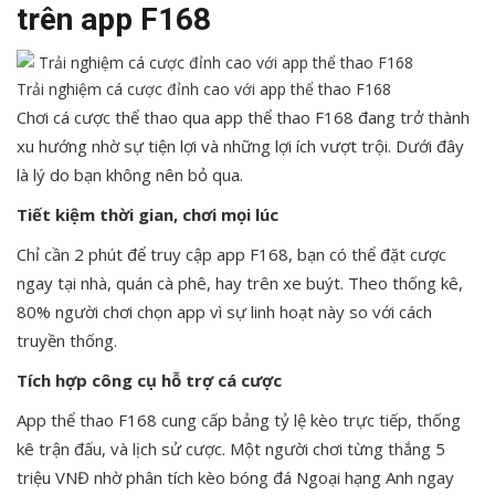
trên app F168
Trải nghiệm cá cược đỉnh cao với app thể thao F168
Chơi cá cược thể thao qua app thể thao F168 đang trở thành
xu hướng nhờ sự tiện lợi và những lợi ích vượt trội. Dưới đây
là lý do bạn không nên bỏ qua.
Tiết kiệm thời gian, chơi mọi lúc
Chỉ cần 2 phút để truy cập app F168, bạn có thể đặt cược
ngay tại nhà, quán cà phê, hay trên xe buýt. Theo thống kê,
80% người chơi chọn app vì sự linh hoạt này so với cách
truyền thống.
Tích hợp công cụ hỗ trợ cá cược
App thể thao F168 cung cấp bảng tỷ lệ kèo trực tiếp, thống
kê trận đấu, và lịch sử cược. Một người chơi từng thắng 5
triệu VNĐ nhờ phân tích kèo bóng đá Ngoại hạng Anh ngay