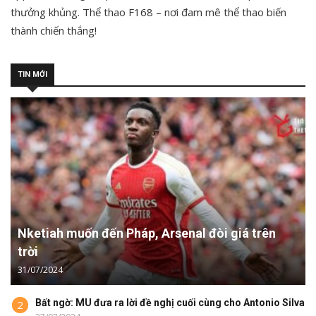
thưởng khủng. Thể thao F168 – nơi đam mê thể thao biến
thành chiến thắng!
TIN MỚI
Nketiah muốn đến Pháp, Arsenal đòi giá trên
trời
31/07/2024
Bất ngờ: MU đưa ra lời đề nghị cuối cùng cho Antonio Silva
2