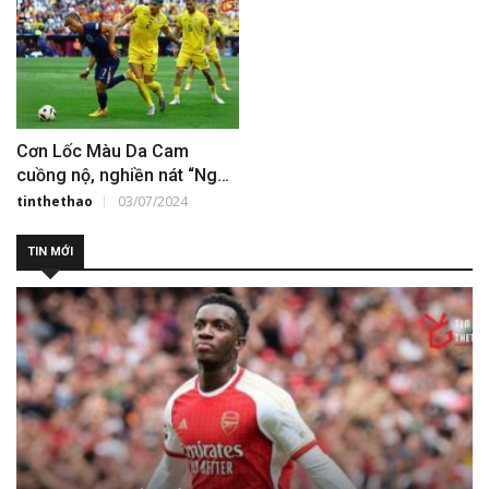
Cơn Lốc Màu Da Cam
cuồng nộ, nghiền nát “Ngựa
già” Romania
tinthethao
03/07/2024
TIN MỚI