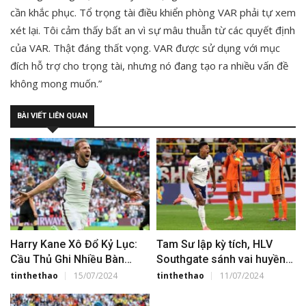
cần khắc phục. Tổ trọng tài điều khiển phòng VAR phải tự xem
xét lại. Tôi cảm thấy bất an vì sự mâu thuẫn từ các quyết định
của VAR. Thật đáng thất vọng. VAR được sử dụng với mục
đích hỗ trợ cho trọng tài, nhưng nó đang tạo ra nhiều vấn đề
không mong muốn.”
BÀI VIẾT LIÊN QUAN
Harry Kane Xô Đổ Kỷ Lục:
Tam Sư lập kỳ tích, HLV
Cầu Thủ Ghi Nhiều Bàn
Southgate sánh vai huyền
Nhất Các Giải Đấu Lớn
thoại sau khi hạ gục Hà Lan
tinthethao
15/07/2024
tinthethao
11/07/2024