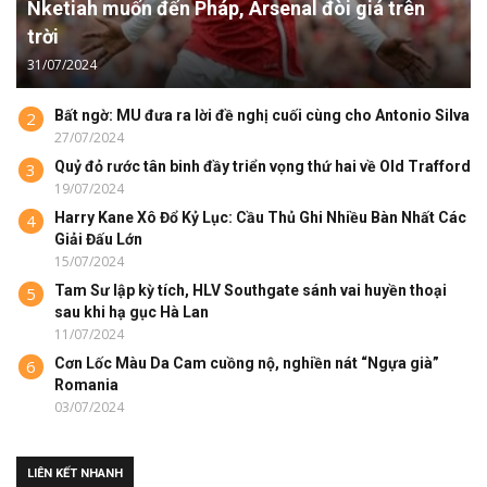
Nketiah muốn đến Pháp, Arsenal đòi giá trên
trời
31/07/2024
Bất ngờ: MU đưa ra lời đề nghị cuối cùng cho Antonio Silva
2
27/07/2024
Quỷ đỏ rước tân binh đầy triển vọng thứ hai về Old Trafford
3
19/07/2024
Harry Kane Xô Đổ Kỷ Lục: Cầu Thủ Ghi Nhiều Bàn Nhất Các
4
Giải Đấu Lớn
15/07/2024
Tam Sư lập kỳ tích, HLV Southgate sánh vai huyền thoại
5
sau khi hạ gục Hà Lan
11/07/2024
Cơn Lốc Màu Da Cam cuồng nộ, nghiền nát “Ngựa già”
6
Romania
03/07/2024
LIÊN KẾT NHANH