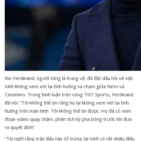
Rio Ferdinand, người từng là trung vệ, đã đặt dấu hỏi về việc
VAR không xem xét lại tình huống va chạm giữa Neto và
Casemiro. Trong bình luận trên sóng TNT Sports, Ferdinand
đã nói: “Tôi không thể tin rằng họ lại không xem xét lại tình
huống trên màn hình. Tôi không thể tin được. Họ đã có xem
đoạn video quay chậm, phân tích kỹ pha bóng trước khi đưa
ra quyết định”.
“Tôi nghĩ rằng trận đấu này tổ trọng tài VAR có rất nhiều điều