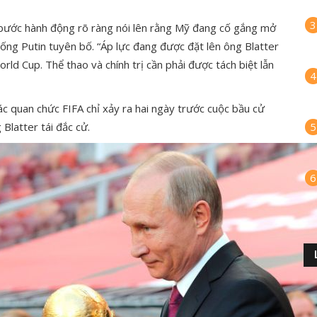
3
t bước hành động rõ ràng nói lên rằng Mỹ đang cố gắng mở
hống Putin tuyên bố. “Áp lực đang được đặt lên ông Blatter
ld Cup. Thể thao và chính trị cần phải được tách biệt lẫn
4
c quan chức FIFA chỉ xảy ra hai ngày trước cuộc bầu cử
Blatter tái đắc cử.
5
6