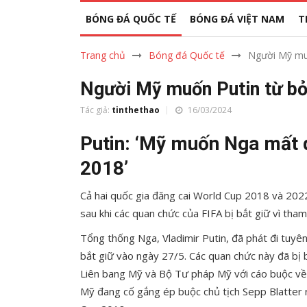
BÓNG ĐÁ QUỐC TẾ
BÓNG ĐÁ VIỆT NAM
T
Trang chủ
Bóng đá Quốc tế
Người Mỹ muố
Người Mỹ muốn Putin từ bỏ
Tác giả:
tinthethao
16/03/2024
Putin: ‘Mỹ muốn Nga mất 
2018’
Cả hai quốc gia đăng cai World Cup 2018 và 2022
sau khi các quan chức của FIFA bị bắt giữ vì th
Tổng thống Nga, Vladimir Putin, đã phát đi tuyê
bắt giữ vào ngày 27/5. Các quan chức này đã bị 
Liên bang Mỹ và Bộ Tư pháp Mỹ với cáo buộc về 
Mỹ đang cố gắng ép buộc chủ tịch Sepp Blatter r