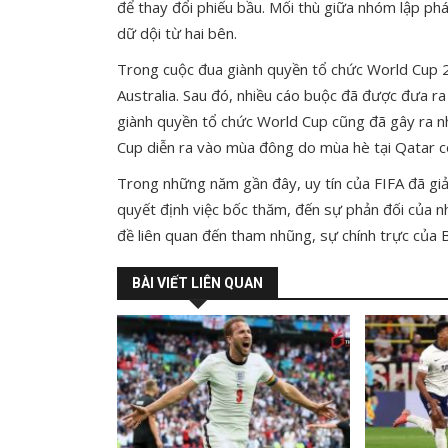
để thay đổi phiếu bầu. Mối thù giữa nhóm lập phá
dữ dội từ hai bên.
Trong cuộc đua giành quyền tổ chức World Cup 2
Australia. Sau đó, nhiều cáo buộc đã được đưa r
giành quyền tổ chức World Cup cũng đã gây ra nh
Cup diễn ra vào mùa đông do mùa hè tại Qatar có
Trong những năm gần đây, uy tín của FIFA đã giả
quyết định việc bốc thăm, đến sự phản đối của n
đề liên quan đến tham nhũng, sự chính trực của B
BÀI VIẾT LIÊN QUAN