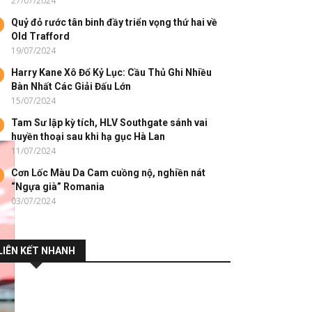
27/07/2024
Quỷ đỏ rước tân binh đầy triển vọng thứ hai về
Old Trafford
19/07/2024
Harry Kane Xô Đổ Kỷ Lục: Cầu Thủ Ghi Nhiều
Bàn Nhất Các Giải Đấu Lớn
15/07/2024
Tam Sư lập kỳ tích, HLV Southgate sánh vai
huyền thoại sau khi hạ gục Hà Lan
11/07/2024
Cơn Lốc Màu Da Cam cuồng nộ, nghiền nát
“Ngựa già” Romania
03/07/2024
LIÊN KẾT NHANH