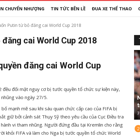
IN CHUYỂN NHƯỢNG
TIN TỨC BÊN LỀ
ĐUA XE THỂ THAO
n Putin từ bỏ đăng cai World Cup 2018
 đăng cai World Cup 2018
quyền đăng cai World Cup
 đều đối mặt nguy cơ bị tước quyền tổ chức sự kiện này,
am nhũng vào ngày 27/5.
N
t
n bố mạnh mẽ sau khi sáu quan chức cấp cao của FIFA bị
3
bắt giữ bởi cảnh sát Thụy Sỹ theo yêu cầu của Cục Điều tra
hành vi tham nhũng. Người đứng đầu tại Kremlin cho rằng
2
ời khỏi FIFA và làm cho Nga bị tước quyền tổ chức World