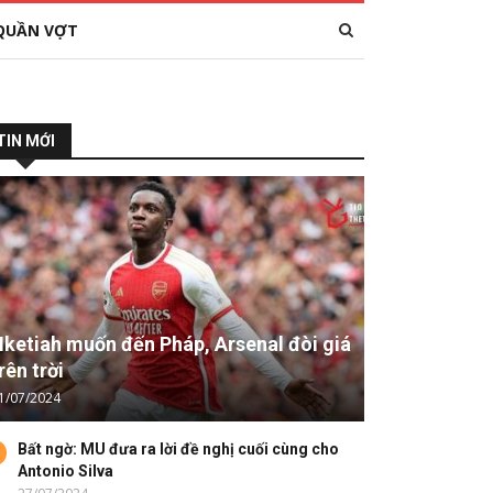
QUẦN VỢT
TIN MỚI
ketiah muốn đến Pháp, Arsenal đòi giá
rên trời
1/07/2024
Bất ngờ: MU đưa ra lời đề nghị cuối cùng cho
Antonio Silva