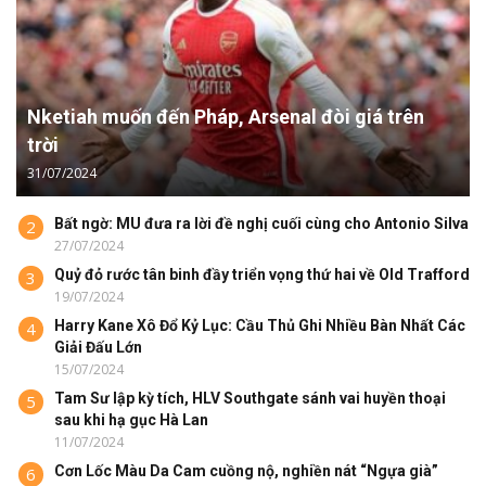
Nketiah muốn đến Pháp, Arsenal đòi giá trên
trời
31/07/2024
Bất ngờ: MU đưa ra lời đề nghị cuối cùng cho Antonio Silva
2
27/07/2024
Quỷ đỏ rước tân binh đầy triển vọng thứ hai về Old Trafford
3
19/07/2024
Harry Kane Xô Đổ Kỷ Lục: Cầu Thủ Ghi Nhiều Bàn Nhất Các
4
Giải Đấu Lớn
15/07/2024
Tam Sư lập kỳ tích, HLV Southgate sánh vai huyền thoại
5
sau khi hạ gục Hà Lan
11/07/2024
Cơn Lốc Màu Da Cam cuồng nộ, nghiền nát “Ngựa già”
6