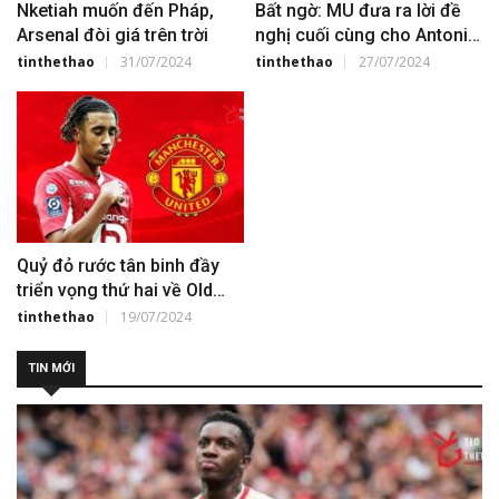
Nketiah muốn đến Pháp,
Bất ngờ: MU đưa ra lời đề
Arsenal đòi giá trên trời
nghị cuối cùng cho Antonio
Silva
tinthethao
31/07/2024
tinthethao
27/07/2024
Quỷ đỏ rước tân binh đầy
triển vọng thứ hai về Old
Trafford
tinthethao
19/07/2024
TIN MỚI