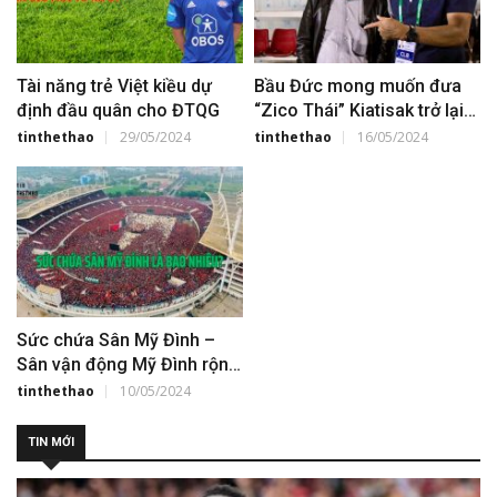
Tài năng trẻ Việt kiều dự
Bầu Đức mong muốn đưa
định đầu quân cho ĐTQG
“Zico Thái” Kiatisak trở lại
CAHN
tinthethao
29/05/2024
tinthethao
16/05/2024
Sức chứa Sân Mỹ Đình –
Sân vận động Mỹ Đình rộng
bao nhiêu?
tinthethao
10/05/2024
TIN MỚI