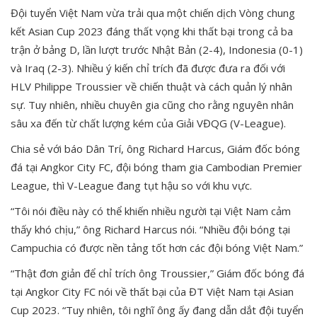
Đội tuyển Việt Nam vừa trải qua một chiến dịch Vòng chung
kết Asian Cup 2023 đáng thất vọng khi thất bại trong cả ba
trận ở bảng D, lần lượt trước Nhật Bản (2-4), Indonesia (0-1)
và Iraq (2-3). Nhiều ý kiến chỉ trích đã được đưa ra đối với
HLV Philippe Troussier về chiến thuật và cách quản lý nhân
sự. Tuy nhiên, nhiều chuyên gia cũng cho rằng nguyên nhân
sâu xa đến từ chất lượng kém của Giải VĐQG (V-League).
Chia sẻ với báo Dân Trí, ông Richard Harcus, Giám đốc bóng
đá tại Angkor City FC, đội bóng tham gia Cambodian Premier
League, thì V-League đang tụt hậu so với khu vực.
“Tôi nói điều này có thể khiến nhiều người tại Việt Nam cảm
thấy khó chịu,” ông Richard Harcus nói. “Nhiều đội bóng tại
Campuchia có được nền tảng tốt hơn các đội bóng Việt Nam.”
“Thật đơn giản để chỉ trích ông Troussier,” Giám đốc bóng đá
tại Angkor City FC nói về thất bại của ĐT Việt Nam tại Asian
Cup 2023. “Tuy nhiên, tôi nghĩ ông ấy đang dẫn dắt đội tuyển