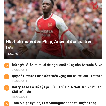
Nketiah muốn đến Pháp, Arsenal đòi giá trên
trời
31/07/2024
Bất ngờ: MU đưa ra lời đề nghị cuối cùng cho Antonio Silva
2
27/07/2024
Quỷ đỏ rước tân binh đầy triển vọng thứ hai về Old Trafford
3
19/07/2024
Harry Kane Xô Đổ Kỷ Lục: Cầu Thủ Ghi Nhiều Bàn Nhất Các
4
Giải Đấu Lớn
15/07/2024
Tam Sư lập kỳ tích, HLV Southgate sánh vai huyền thoại
5