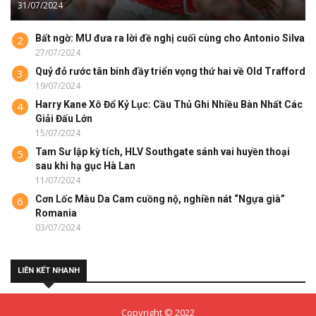
31/07/2024
Bất ngờ: MU đưa ra lời đề nghị cuối cùng cho Antonio Silva
2
27/07/2024
Quỷ đỏ rước tân binh đầy triển vọng thứ hai về Old Trafford
3
19/07/2024
Harry Kane Xô Đổ Kỷ Lục: Cầu Thủ Ghi Nhiều Bàn Nhất Các
4
Giải Đấu Lớn
15/07/2024
Tam Sư lập kỳ tích, HLV Southgate sánh vai huyền thoại
5
sau khi hạ gục Hà Lan
11/07/2024
Cơn Lốc Màu Da Cam cuồng nộ, nghiền nát “Ngựa già”
6
Romania
03/07/2024
LIÊN KẾT NHANH
Copyright © 2022