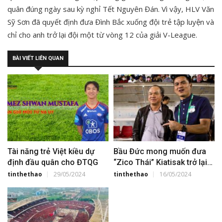
quân đúng ngày sau kỳ nghỉ Tết Nguyên Đán. Vì vậy, HLV Văn
Sỹ Sơn đã quyết định đưa Đình Bắc xuống đội trẻ tập luyện và
chỉ cho anh trở lại đội một từ vòng 12 của giải V-League.
BÀI VIẾT LIÊN QUAN
Tài năng trẻ Việt kiều dự
Bầu Đức mong muốn đưa
định đầu quân cho ĐTQG
“Zico Thái” Kiatisak trở lại
CAHN
tinthethao
29/05/2024
tinthethao
16/05/2024