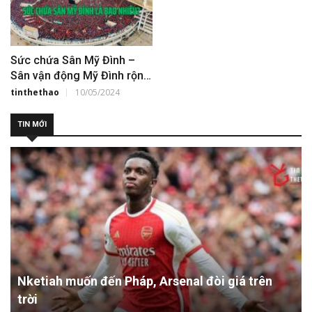
Sức chứa Sân Mỹ Đình –
Sân vận động Mỹ Đình rộng
bao nhiêu?
tinthethao
10/05/2024
TIN MỚI
Nketiah muốn đến Pháp, Arsenal đòi giá trên
trời