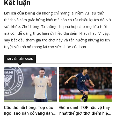
Kết luận
Lợi ích của bóng đá
không chỉ mang lại niềm vui, sự thử
thách và cảm giác hứng khởi mà còn có rất nhiều lợi ích đối với
sức khỏe. Chơi bóng đá không chỉ phù hợp cho mọi lứa tuổi
mà còn dễ dàng thực hiện ở nhiều địa điểm khác nhau. Vì vậy,
hãy bắt đầu tham gia trò chơi này và tận hưởng những lợi ích
tuyệt vời mà nó mang lại cho sức khỏe của bạn.
BÀI VIẾT LIÊN QUAN
Cầu thủ nổi tiếng: Top các
Điểm danh TOP hậu vệ hay
ngôi sao sân cỏ vang danh
nhất thế giới thời điểm hiện