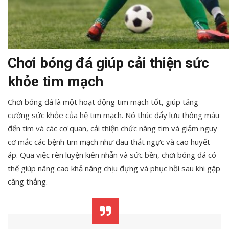
Chơi bóng đá giúp cải thiện sức
khỏe tim mạch
Chơi bóng đá là một hoạt động tim mạch tốt, giúp tăng
cường sức khỏe của hệ tim mạch. Nó thúc đẩy lưu thông máu
đến tim và các cơ quan, cải thiện chức năng tim và giảm nguy
cơ mắc các bệnh tim mạch như đau thắt ngực và cao huyết
áp. Qua việc rèn luyện kiên nhẫn và sức bền, chơi bóng đá có
thể giúp nâng cao khả năng chịu đựng và phục hồi sau khi gặp
căng thẳng.