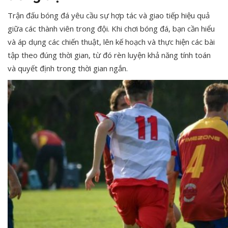
Trận đấu bóng đá yêu cầu sự hợp tác và giao tiếp hiệu quả
giữa các thành viên trong đội. Khi chơi bóng đá, bạn cần hiểu
và áp dụng các chiến thuật, lên kế hoạch và thực hiện các bài
tập theo đúng thời gian, từ đó rèn luyện khả năng tính toán
và quyết định trong thời gian ngắn.