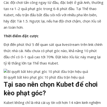
Các đội chơi tấn công ngay từ đầu, đặc biệt ở giải Anh, thường
tạo ra 1-2 quả phạt góc trong 6-8 phút đầu. Tại Thể thao
Kubet, nếu trận đấu bắt đầu sôi nổi với nhiều pha lên biên,
hãy đặt Tài 1.5. Ngược lại, nếu hai đội chơi chậm, chọn Xỉu sẽ
an toàn hơn.
Thời điểm đặt cược
Đợi đến phút thứ 5 để quan sát qua livestream trên link chính
thức nhà cái. Nếu chưa có phạt góc nào, khả năng 10 phút
đầu chỉ có 0-1 quả cao tới 70%. Đặt kèo Xỉu lúc này mang lại
tỷ lệ thắng lớn tại Thể thao Kubet.
Bí quyết bắt kèo phạt góc 10 phút đầu trận hiệu quả
Tại sao nên chọn Kubet để chơi
kèo phạt góc?
Kubet không chỉ là nhà cái uy tín với hơn 14 năm kinh nghiệm