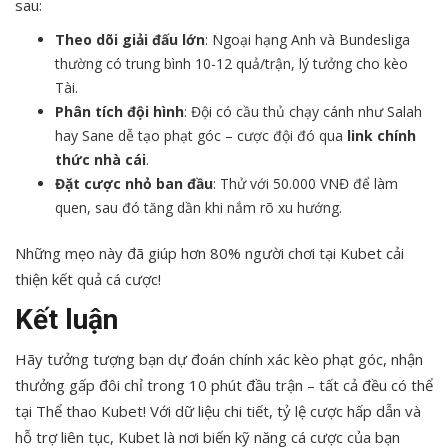
sau:
Theo dõi giải đấu lớn
: Ngoại hạng Anh và Bundesliga
thường có trung bình 10-12 quả/trận, lý tưởng cho kèo
Tài.
Phân tích đội hình
: Đội có cầu thủ chạy cánh như Salah
hay Sane dễ tạo phạt góc – cược đội đó qua
link chính
thức nhà cái
.
Đặt cược nhỏ ban đầu
: Thử với 50.000 VNĐ để làm
quen, sau đó tăng dần khi nắm rõ xu hướng.
Những mẹo này đã giúp hơn 80% người chơi tại Kubet cải
thiện kết quả cá cược!
Kết luận
Hãy tưởng tượng bạn dự đoán chính xác kèo phạt góc, nhận
thưởng gấp đôi chỉ trong 10 phút đầu trận – tất cả đều có thể
tại Thể thao Kubet! Với dữ liệu chi tiết, tỷ lệ cược hấp dẫn và
hỗ trợ liên tục, Kubet là nơi biến kỹ năng cá cược của bạn