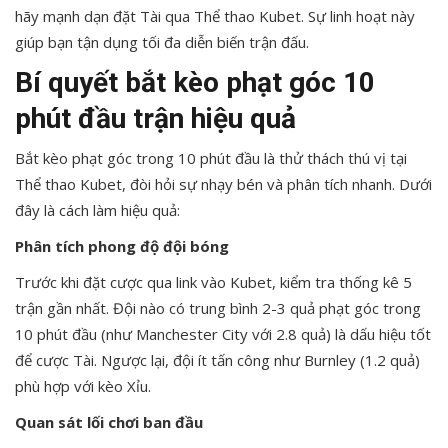
hãy mạnh dạn đặt Tài qua Thể thao Kubet. Sự linh hoạt này
giúp bạn tận dụng tối đa diễn biến trận đấu.
Bí quyết bắt kèo phạt góc 10
phút đầu trận hiệu quả
Bắt kèo phạt góc trong 10 phút đầu là thử thách thú vị tại
Thể thao Kubet, đòi hỏi sự nhạy bén và phân tích nhanh. Dưới
đây là cách làm hiệu quả:
Phân tích phong độ đội bóng
Trước khi đặt cược qua link vào Kubet, kiểm tra thống kê 5
trận gần nhất. Đội nào có trung bình 2-3 quả phạt góc trong
10 phút đầu (như Manchester City với 2.8 quả) là dấu hiệu tốt
để cược Tài. Ngược lại, đội ít tấn công như Burnley (1.2 quả)
phù hợp với kèo Xỉu.
Quan sát lối chơi ban đầu