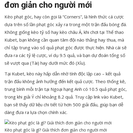
đơn giản cho người mới
Kèo phạt góc, hay còn gọi là “Corners”, là hình thức cá cược
dựa trên số lần phạt góc xảy ra trong một trận đấu bóng đá.
Không giống kèo tỷ số hay kèo châu Á, khi chơi tại Thể thao
Kubet, bạn không cần quan tâm đội nào thắng hay thua, mà
chỉ tập trung vào số quả phạt góc được thực hiện. Nhà cái sẽ
đưa ra các tỷ lệ cược, ví dụ 9.5 quả, và bạn dự đoán tổng số
sẽ vượt qua (Tài) hay dưới mức đó (Xỉu).
Tại Kubet, kèo này hấp dẫn nhờ tính độc lập cao – kết quả
trận đấu không ảnh hưởng đến kết quả cược. Theo thống kê,
trung bình mỗi trận tại Ngoại hạng Anh có 10.5 quả phạt góc,
trong khi giải Ý chỉ khoảng 8.2 quả. Truy cập link vào Kubet,
bạn sẽ thấy dữ liệu chi tiết từ hơn 500 giải đấu, giúp bạn dễ
dàng đưa ra lựa chọn chính xác.
Kèo phạt góc là gì? Giải thích đơn giản cho người mới