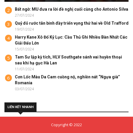
Bất ngờ: MU đưa ra lời đề nghị cuối cùng cho Antonio Silva
2
27/07/2024
Quỷ đỏ rước tân binh đầy triển vọng thứ hai về Old Trafford
3
19/07/2024
Harry Kane Xô Đổ Kỷ Lục: Cầu Thủ Ghi Nhiều Bàn Nhất Các
4
Giải Đấu Lớn
15/07/2024
Tam Sư lập kỳ tích, HLV Southgate sánh vai huyền thoại
5
sau khi hạ gục Hà Lan
11/07/2024
Cơn Lốc Màu Da Cam cuồng nộ, nghiền nát “Ngựa già”
6
Romania
03/07/2024
LIÊN KẾT NHANH
Copyright © 2022