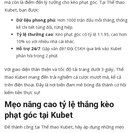
mà còn là điểm đến lý tưởng cho kèo phạt góc. Tại Thể thao
Kubet, bạn được:
Dữ liệu phong phú
: Hơn 1000 trận đấu mỗi tháng, thống
kê chi tiết từng đội, từng hiệp.
Tỷ lệ thưởng cao
: Kèo phạt góc có tỷ lệ 1:1.95, cao hơn
10% so với nhiều nhà cái khác.
Hỗ trợ 24/7
: Gặp vấn đề? Đội CSKH qua link vào Kubet
phản hồi trong 2 phút.
Với giao diện thân thiện và tốc độ tải trang dưới 3 giây, Thể
thao Kubet mang đến trải nghiệm cá cược mượt mà, kể cả
trên điện thoại. Đây là nơi biến đam mê bóng đá thành cơ hội
kiếm tiền thực sự!
Mẹo nâng cao tỷ lệ thắng kèo
phạt góc tại Kubet
Để thành công tại Thể thao Kubet, hãy áp dụng những mẹo