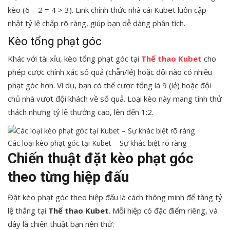
kèo (6 – 2 = 4 > 3). Link chính thức nhà cái Kubet luôn cập
nhật tỷ lệ chấp rõ ràng, giúp bạn dễ dàng phân tích.
Kèo tổng phạt góc
Khác với tài xỉu, kèo tổng phạt góc tại
Thể thao Kubet
cho
phép cược chính xác số quả (chẵn/lẻ) hoặc đội nào có nhiều
phạt góc hơn. Ví dụ, bạn có thể cược tổng là 9 (lẻ) hoặc đội
chủ nhà vượt đội khách về số quả. Loại kèo này mang tính thử
thách nhưng tỷ lệ thưởng cao, lên đến 1:2.
Các loại kèo phạt góc tại Kubet – Sự khác biệt rõ ràng
Chiến thuật đặt kèo phạt góc
theo từng hiệp đấu
Đặt kèo phạt góc theo hiệp đấu là cách thông minh để tăng tỷ
lệ thắng tại
Thể thao Kubet
. Mỗi hiệp có đặc điểm riêng, và
đây là chiến thuật bạn nên thử: