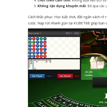
Chơi theo cảm tính
: Không dựa vào lịch sử
Không tận dụng khuyến mãi
: Bỏ qua các 
Cách khắc phục: Học luật chơi, đặt ngân sách rõ r
cược. Nạp rút nhanh gọn tại KUBET88 giúp bạn q