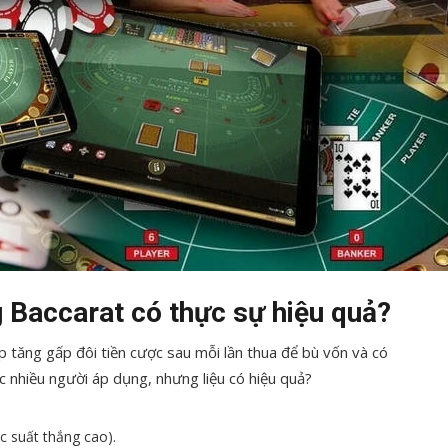
g Baccarat có thực sự hiệu quả?
p tăng gấp đôi tiền cược sau mỗi lần thua để bù vốn và có
c nhiều người áp dụng, nhưng liệu có hiệu quả?
c suất thắng cao).