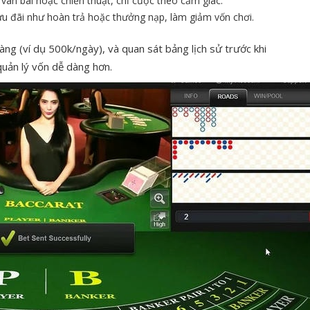
 ván bài hoặc chiến thuật, chỉ cược theo cảm giác.
ưu đãi như hoàn trả hoặc thưởng nạp, làm giảm vốn chơi.
àng (ví dụ 500k/ngày), và quan sát bảng lịch sử trước khi
uản lý vốn dễ dàng hơn.