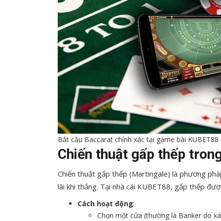
Bắt cầu Baccarat chính xác tại game bài KUBET88
Chiến thuật gấp thếp tron
Chiến thuật gấp thếp (Martingale) là phương phá
lãi khi thắng. Tại nhà cái KUBET88, gấp thếp đượ
Cách hoạt động
:
Chọn một cửa (thường là Banker do xá