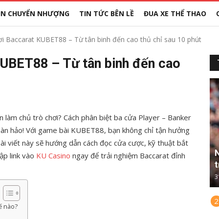
IN CHUYỂN NHƯỢNG
TIN TỨC BÊN LỀ
ĐUA XE THỂ THAO
i Baccarat KUBET88 – Từ tân binh đến cao thủ chỉ sau 10 phút
UBET88 – Từ tân binh đến cao
 làm chủ trò chơi? Cách phân biệt ba cửa Player – Banker
hoàn hảo! Với game bài KUBET88, bạn không chỉ tận hưởng
ài viết này sẽ hướng dẫn cách đọc cửa cược, kỹ thuật bắt
N
cập link vào
KU Casino
ngay để trải nghiệm Baccarat đỉnh
t
3
2
ế nào?