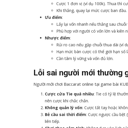
Cược 1 đơn vị (ví dụ 100k). Thua thì c
Khi thắng, quay lại mức cược ban đầu.
Ưu điểm
:
Lấy lại vốn nhanh nếu thắng sau chuỗi 
Phù hợp với người có vốn lớn và kiên n
Nhược điểm
:
Rủi ro cao nếu gặp chuỗi thua dài (ví d
Hạn mức bàn cược có thể giới hạn số l
Cần tâm lý vững và vốn đủ lớn.
Lỗi sai người mới thường 
Người mới chơi Baccarat online tại game bài KUB
Cược cửa Tie quá nhiều
: Tie có tỷ lệ thư
nên cược khi chắc chắn.
Không quản lý vốn
: Cược tất tay hoặc khôn
Bẻ cầu sai thời điểm
: Cược ngược cầu bệt (
liên tiếp.