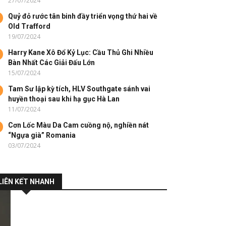
27/07/2024
Quỷ đỏ rước tân binh đầy triển vọng thứ hai về
Old Trafford
19/07/2024
Harry Kane Xô Đổ Kỷ Lục: Cầu Thủ Ghi Nhiều
Bàn Nhất Các Giải Đấu Lớn
15/07/2024
Tam Sư lập kỳ tích, HLV Southgate sánh vai
huyền thoại sau khi hạ gục Hà Lan
11/07/2024
Cơn Lốc Màu Da Cam cuồng nộ, nghiền nát
“Ngựa già” Romania
03/07/2024
LIÊN KẾT NHANH